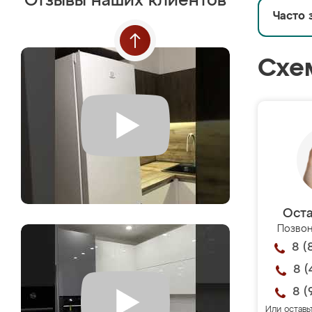
Отзывы наших клиентов
Часто 
Схе
Оста
Позвон
8 (
8 (
8 (
Или оставь