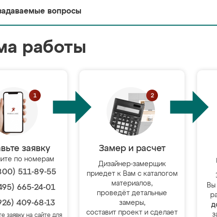
задаваемые вопросы
ма работы
вьте заявку
Замер и расчет
ите по номерам
Дизайнер-замерщик
800) 511-89-55
приедет к Вам с каталогом
материалов,
Вы
495) 665-24-01
проведёт детальные
р
926) 409-68-13
замеры,
д
составит проект и сделает
з
те заявку на сайте для