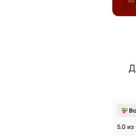
Д
Вс
5.0
из 