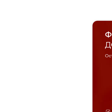
Ф
Д
Ост