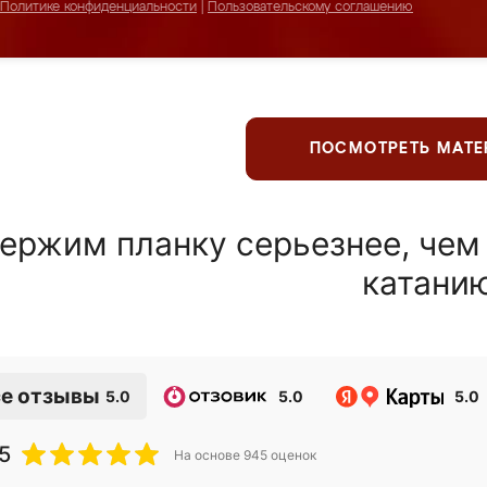
Политике конфиденциальности
|
Пользовательскому соглашению
ПОСМОТРЕТЬ МАТ
ержим планку серьезнее, чем
катани
е отзывы
5.0
5.0
5.0
5
На основе
945
оценок