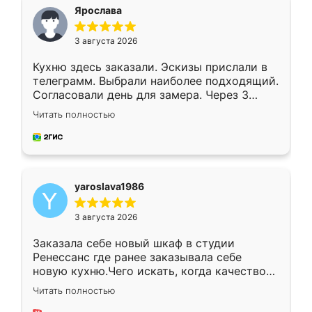
я хотела.
Ярослава
3 августа 2026
Кухню здесь заказали. Эскизы прислали в
телеграмм. Выбрали наиболее подходящий.
Согласовали день для замера. Через 3
недели кухня была уже готова. Остались
Читать полностью
довольны работой. Спасибо Ренессанс
мебель за качественную работу!
yaroslava1986
3 августа 2026
Заказала себе новый шкаф в студии
Ренессанс где ранее заказывала себе
новую кухню.Чего искать, когда качеством
вполне довольна. Служит кухня уже почти
Читать полностью
два года, нареканий нет.