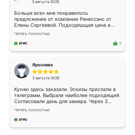
5 августа 2026
Больше всех мне понравилось
предложение от компании Ренессанс от
Елены Сергеевой. Подходяшщая цена и
короткие сроки изготовления. Приехавший
Читать полностью
для замера сотрудник Владислав
предложил по моему эскизу самый
1
подходящий вариант шкафа. Немного его
видоизменил, получилось даже лучше, чем
я хотела.
Ярослава
3 августа 2026
Кухню здесь заказали. Эскизы прислали в
телеграмм. Выбрали наиболее подходящий.
Согласовали день для замера. Через 3
недели кухня была уже готова. Остались
Читать полностью
довольны работой. Спасибо Ренессанс
мебель за качественную работу!