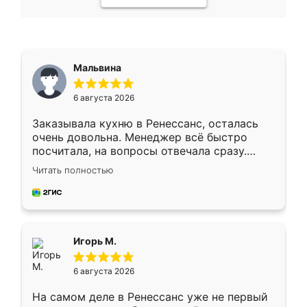
Мальвина
6 августа 2026
Заказывала кухню в Ренессанс, осталась
очень довольна. Менеджер всё быстро
посчитала, на вопросы отвечала сразу.
Замерщик приехал в субботу, подошёл к
Читать полностью
делу со всей ответственностью. Собрали
за день, ребята работали аккуратно, даже
пыли почти не было. Качество отличное,
ящики ходят плавно, ничего не скрипит.
Всё подошло как влитое.
Игорь М.
6 августа 2026
На самом деле в Ренессанс уже не первый