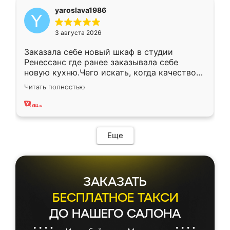
yaroslava1986
3 августа 2026
Заказала себе новый шкаф в студии
Ренессанс где ранее заказывала себе
новую кухню.Чего искать, когда качеством
вполне довольна. Служит кухня уже почти
Читать полностью
два года, нареканий нет.
Еще
ЗАКАЗАТЬ
БЕСПЛАТНОЕ ТАКСИ
ДО НАШЕГО САЛОНА