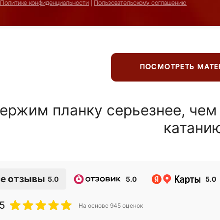
Политике конфиденциальности
|
Пользовательскому соглашению
ПОСМОТРЕТЬ МАТ
ержим планку серьезнее, чем
катани
е отзывы
5.0
5.0
5.0
5
На основе
945
оценок