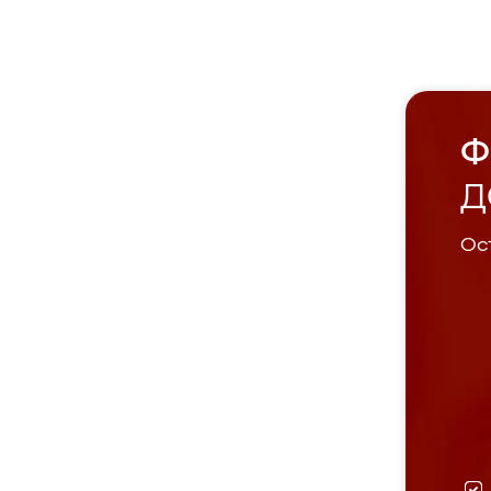
Ф
Д
Ост