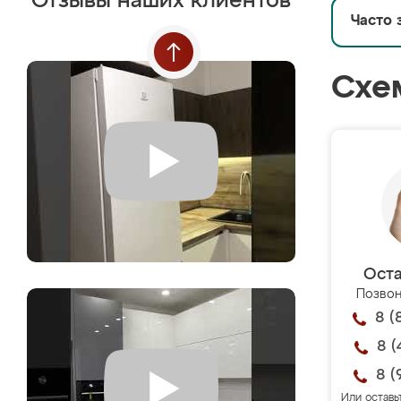
Отзывы наших клиентов
Часто 
Схе
Оста
Позвон
8 (
8 (
8 (
Или оставь