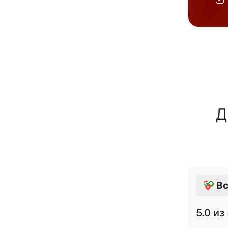
Д
Вс
5.0
из 