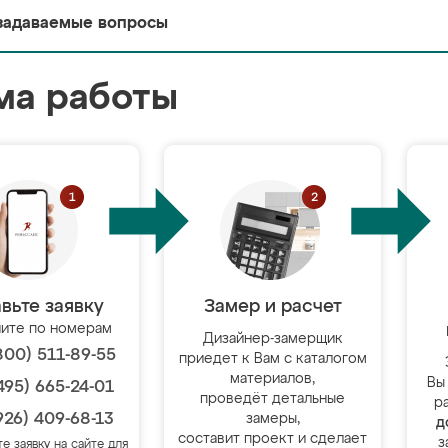
задаваемые вопросы
ма работы
вьте заявку
Замер и расчет
ите по номерам
Дизайнер-замерщик
800) 511-89-55
приедет к Вам с каталогом
материалов,
Вы
495) 665-24-01
проведёт детальные
р
926) 409-68-13
замеры,
д
составит проект и сделает
з
те заявку на сайте для