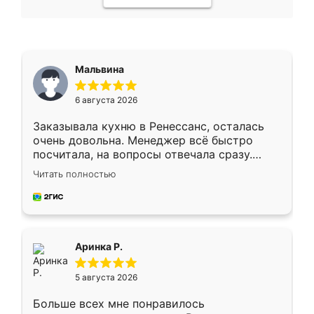
Мальвина
6 августа 2026
Заказывала кухню в Ренессанс, осталась
очень довольна. Менеджер всё быстро
посчитала, на вопросы отвечала сразу.
Замерщик приехал в субботу, подошёл к
Читать полностью
делу со всей ответственностью. Собрали
за день, ребята работали аккуратно, даже
пыли почти не было. Качество отличное,
ящики ходят плавно, ничего не скрипит.
Всё подошло как влитое.
Аринка Р.
5 августа 2026
Больше всех мне понравилось