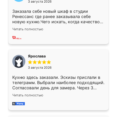
3 августа 2026
Заказала себе новый шкаф в студии
Ренессанс где ранее заказывала себе
новую кухню.Чего искать, когда качеством
вполне довольна. Служит кухня уже почти
Читать полностью
два года, нареканий нет.
Ярослава
3 августа 2026
Кухню здесь заказали. Эскизы прислали в
телеграмм. Выбрали наиболее подходящий.
Согласовали день для замера. Через 3
недели кухня была уже готова. Остались
Читать полностью
довольны работой. Спасибо Ренессанс
мебель за качественную работу!