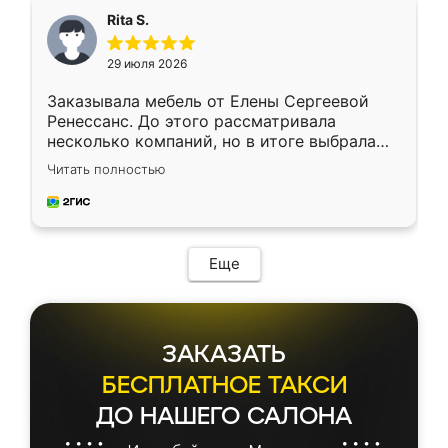
Rita S.
29 июля 2026
Заказывала мебель от Елены Сергеевой
Ренессанс. До этого рассматривала
несколько компаний, но в итоге выбрала
эту. Сначала обговорили условия, потом
Читать полностью
приехал замерщик, всё спокойно объяснил
и снял размеры. Изготовили в срок, с
доставкой тоже никаких проблем не
возникло. Сборку выполнили аккуратно,
мебель сразу встала на свое место без
Еще
каких-либо доработок. Качеством осталась
довольна, все выглядит так, как и ожидала.
ЗАКАЗАТЬ
БЕСПЛАТНОЕ ТАКСИ
ДО НАШЕГО САЛОНА