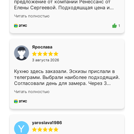
предложение от компании Ренессанс от
Елены Сергеевой. Подходяшщая цена и
короткие сроки изготовления. Приехавший
Читать полностью
для замера сотрудник Владислав
предложил по моему эскизу самый
1
подходящий вариант шкафа. Немного его
видоизменил, получилось даже лучше, чем
я хотела.
Ярослава
3 августа 2026
Кухню здесь заказали. Эскизы прислали в
телеграмм. Выбрали наиболее подходящий.
Согласовали день для замера. Через 3
недели кухня была уже готова. Остались
Читать полностью
довольны работой. Спасибо Ренессанс
мебель за качественную работу!
yaroslava1986