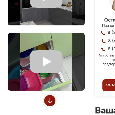
Оста
Позвон
8 (
8 (
8 (
Или оставь
ко
предвар
ОСТ
Ваша