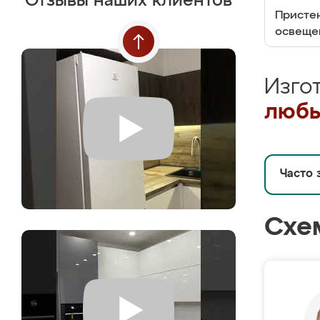
Отзывы наших клиентов
Пристен
освеще
Изго
любы
Часто 
Схе