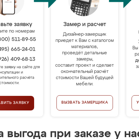
вьте заявку
Замер и расчет
ите по номерам
Дизайнер-замерщик
800) 511-89-55
приедет к Вам с каталогом
материалов,
Вы
495) 665-24-01
проведёт детальные
р
926) 409-68-13
замеры,
д
составит проект и сделает
з
те заявку на сайте для
окончательный расчёт
нсультации и
стоимости Вашей будущей
ительного расчёта
стоимости.
мебели.
ВЫЗВАТЬ ЗАМЕРЩИКА
АВИТЬ ЗАЯВКУ
 выгода при заказе у на