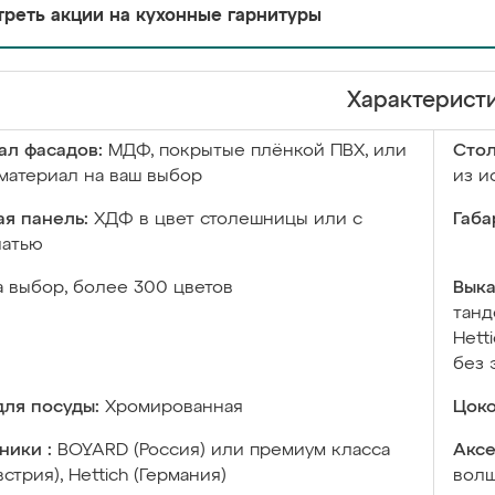
реть акции на кухонные гарнитуры
Характерист
ал фасадов:
МДФ, покрытые плёнкой ПВХ, или
Сто
материал на ваш выбор
из и
я панель:
ХДФ в цвет столешницы или с
Габа
чатью
а выбор, более 300 цветов
Выка
танд
Hett
без 
ля посуды:
Хромированная
Цоко
ники :
BOYARD (Россия) или премиум класса
Аксе
встрия), Hettich (Германия)
волш