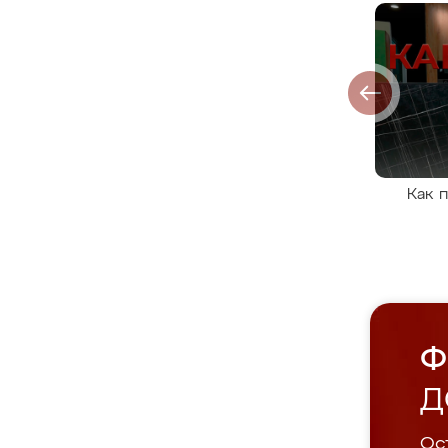
Как 
Ф
Д
Ост