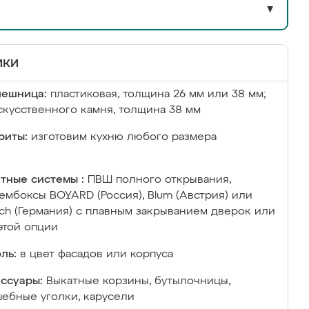
▼
ики
лешница:
пластиковая, толщина 26 мм или 38 мм;
скусственного камня, толщина 38 мм
риты:
изготовим кухню любого размера
тные системы :
ПВШ полного открывания,
ембоксы BOYARD (Россия), Blum (Австрия) или
ich (Германия) с плавным закрыванием дверок или
этой опции
ль:
в цвет фасадов или корпуса
ссуары:
Выкатные корзины, бутылочницы,
ебные уголки, карусели