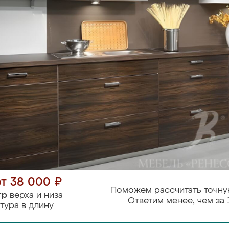
от 38 000 ₽
Поможем рассчитать точну
тр
верха и низа
Ответим менее, чем за 
тура в длину