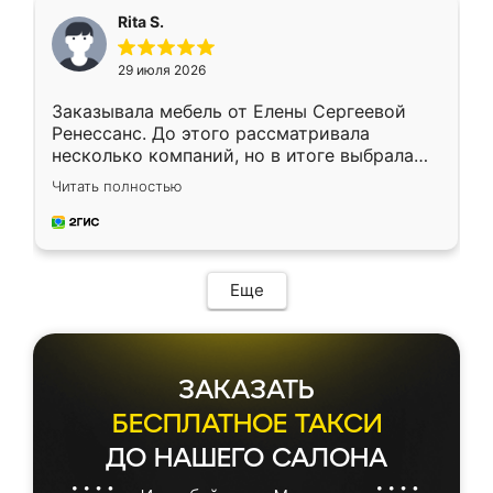
Rita S.
29 июля 2026
Заказывала мебель от Елены Сергеевой
Ренессанс. До этого рассматривала
несколько компаний, но в итоге выбрала
эту. Сначала обговорили условия, потом
Читать полностью
приехал замерщик, всё спокойно объяснил
и снял размеры. Изготовили в срок, с
доставкой тоже никаких проблем не
возникло. Сборку выполнили аккуратно,
мебель сразу встала на свое место без
Еще
каких-либо доработок. Качеством осталась
довольна, все выглядит так, как и ожидала.
ЗАКАЗАТЬ
БЕСПЛАТНОЕ ТАКСИ
ДО НАШЕГО САЛОНА