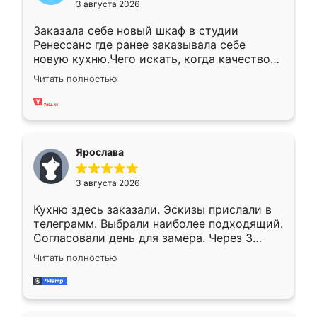
3 августа 2026
Заказала себе новый шкаф в студии
Ренессанс где ранее заказывала себе
новую кухню.Чего искать, когда качеством
вполне довольна. Служит кухня уже почти
Читать полностью
два года, нареканий нет.
Ярослава
3 августа 2026
Кухню здесь заказали. Эскизы прислали в
телеграмм. Выбрали наиболее подходящий.
Согласовали день для замера. Через 3
недели кухня была уже готова. Остались
Читать полностью
довольны работой. Спасибо Ренессанс
мебель за качественную работу!