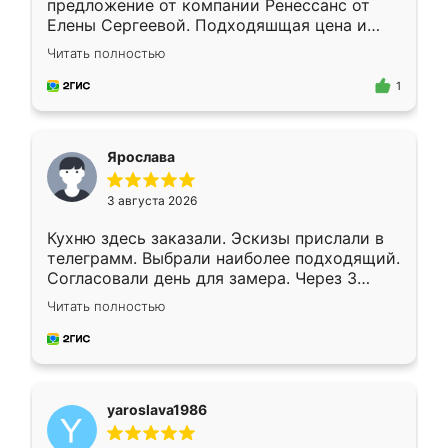
предложение от компании Ренессанс от
Елены Сергеевой. Подходяшщая цена и
короткие сроки изготовления. Приехавший
Читать полностью
для замера сотрудник Владислав
предложил по моему эскизу самый
1
подходящий вариант шкафа. Немного его
видоизменил, получилось даже лучше, чем
я хотела.
Ярослава
3 августа 2026
Кухню здесь заказали. Эскизы прислали в
телеграмм. Выбрали наиболее подходящий.
Согласовали день для замера. Через 3
недели кухня была уже готова. Остались
Читать полностью
довольны работой. Спасибо Ренессанс
мебель за качественную работу!
yaroslava1986