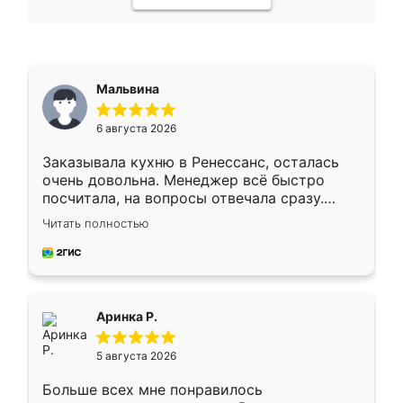
Мальвина
6 августа 2026
Заказывала кухню в Ренессанс, осталась
очень довольна. Менеджер всё быстро
посчитала, на вопросы отвечала сразу.
Замерщик приехал в субботу, подошёл к
Читать полностью
делу со всей ответственностью. Собрали
за день, ребята работали аккуратно, даже
пыли почти не было. Качество отличное,
ящики ходят плавно, ничего не скрипит.
Всё подошло как влитое.
Аринка Р.
5 августа 2026
Больше всех мне понравилось