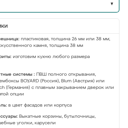
▼
ики
лешница:
пластиковая, толщина 26 мм или 38 мм;
скусственного камня, толщина 38 мм
риты:
изготовим кухню любого размера
тные системы :
ПВШ полного открывания,
ембоксы BOYARD (Россия), Blum (Австрия) или
ich (Германия) с плавным закрыванием дверок или
этой опции
ль:
в цвет фасадов или корпуса
ссуары:
Выкатные корзины, бутылочницы,
ебные уголки, карусели