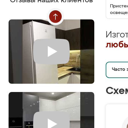
Отзывы наших клиентов
Пристен
освеще
Изго
любы
Часто 
Схе