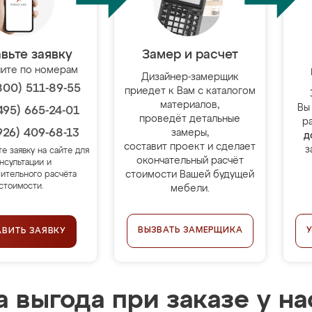
вьте заявку
Замер и расчет
ите по номерам
Дизайнер-замерщик
800) 511-89-55
приедет к Вам с каталогом
материалов,
Вы
495) 665-24-01
проведёт детальные
р
926) 409-68-13
замеры,
д
составит проект и сделает
з
те заявку на сайте для
окончательный расчёт
нсультации и
стоимости Вашей будущей
ительного расчёта
стоимости.
мебели.
ВЫЗВАТЬ ЗАМЕРЩИКА
АВИТЬ ЗАЯВКУ
 выгода при заказе у на