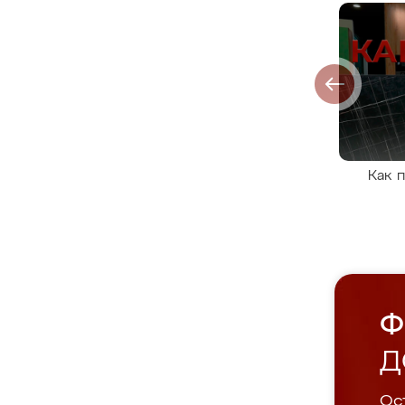
Как 
Ф
Д
Ост