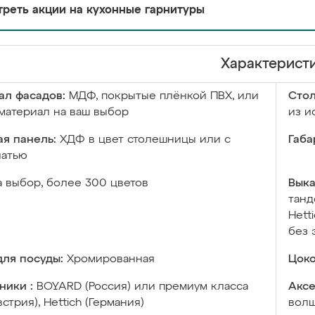
реть акции на кухонные гарнитуры
Характерист
ал фасадов:
МДФ, покрытые плёнкой ПВХ, или
Сто
материал на ваш выбор
из и
я панель:
ХДФ в цвет столешницы или с
Габа
чатью
а выбор, более 300 цветов
Выка
танд
Hett
без 
ля посуды:
Хромированная
Цоко
ники :
BOYARD (Россия) или премиум класса
Аксе
встрия), Hettich (Германия)
волш