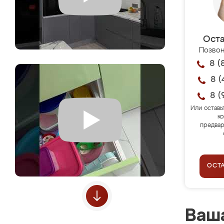
Оста
Позвон
8 (
8 (
8 (
Или оставь
ко
предвар
ОСТ
Ваша