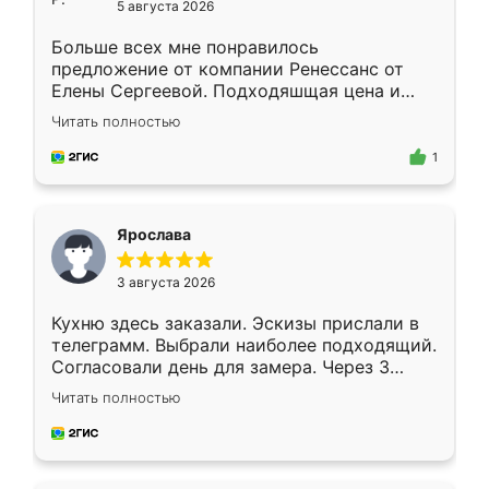
5 августа 2026
Больше всех мне понравилось
предложение от компании Ренессанс от
Елены Сергеевой. Подходяшщая цена и
короткие сроки изготовления. Приехавший
Читать полностью
для замера сотрудник Владислав
предложил по моему эскизу самый
1
подходящий вариант шкафа. Немного его
видоизменил, получилось даже лучше, чем
я хотела.
Ярослава
3 августа 2026
Кухню здесь заказали. Эскизы прислали в
телеграмм. Выбрали наиболее подходящий.
Согласовали день для замера. Через 3
недели кухня была уже готова. Остались
Читать полностью
довольны работой. Спасибо Ренессанс
мебель за качественную работу!