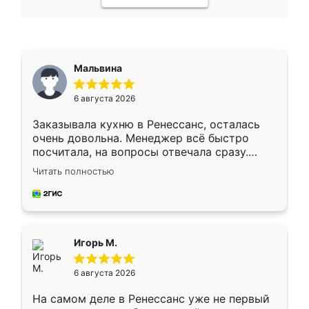
Мальвина
6 августа 2026
Заказывала кухню в Ренессанс, осталась
очень довольна. Менеджер всё быстро
посчитала, на вопросы отвечала сразу.
Замерщик приехал в субботу, подошёл к
Читать полностью
делу со всей ответственностью. Собрали
за день, ребята работали аккуратно, даже
пыли почти не было. Качество отличное,
ящики ходят плавно, ничего не скрипит.
Всё подошло как влитое.
Игорь М.
6 августа 2026
На самом деле в Ренессанс уже не первый