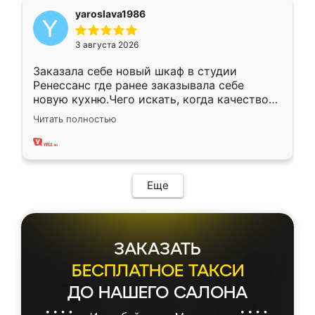
yaroslava1986
3 августа 2026
Заказала себе новый шкаф в студии
Ренессанс где ранее заказывала себе
новую кухню.Чего искать, когда качеством
вполне довольна. Служит кухня уже почти
Читать полностью
два года, нареканий нет.
Еще
ЗАКАЗАТЬ
БЕСПЛАТНОЕ ТАКСИ
ДО НАШЕГО САЛОНА