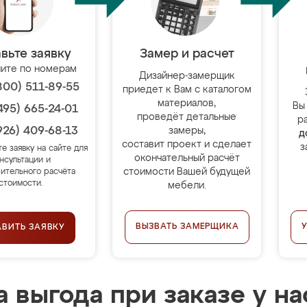
вьте заявку
Замер и расчет
ите по номерам
Дизайнер-замерщик
800) 511-89-55
приедет к Вам с каталогом
материалов,
Вы
495) 665-24-01
проведёт детальные
р
926) 409-68-13
замеры,
д
составит проект и сделает
з
те заявку на сайте для
окончательный расчёт
нсультации и
стоимости Вашей будущей
ительного расчёта
стоимости.
мебели.
ВЫЗВАТЬ ЗАМЕРЩИКА
АВИТЬ ЗАЯВКУ
 выгода при заказе у на