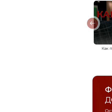
Как 
Ф
Д
Ост