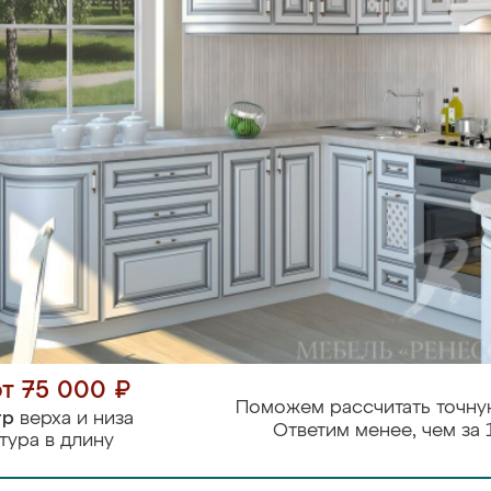
от 75 000 ₽
Поможем рассчитать точну
тр
верха и низа
Ответим менее, чем за 
тура в длину