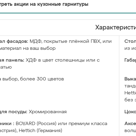
реть акции на кухонные гарнитуры
Характерист
ал фасадов:
МДФ, покрытые плёнкой ПВХ, или
Сто
материал на ваш выбор
из и
я панель:
ХДФ в цвет столешницы или с
Габа
чатью
а выбор, более 300 цветов
Выка
танд
Hett
без 
ля посуды:
Хромированная
Цоко
ники :
BOYARD (Россия) или премиум класса
Аксе
встрия), Hettich (Германия)
волш