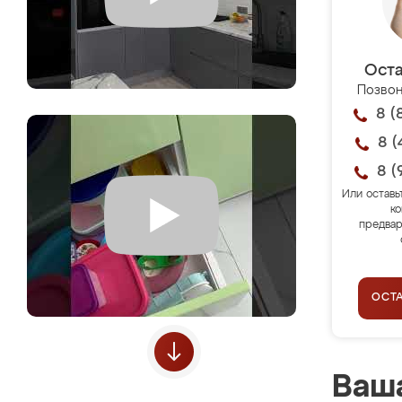
Оста
Позвон
8 (
8 (
8 (
Или оставь
ко
предвар
ОСТ
Ваша