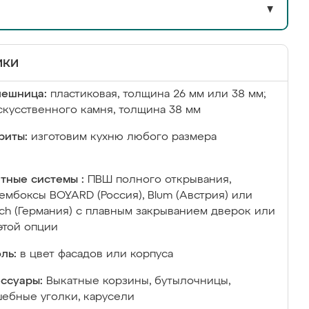
▼
ики
лешница:
пластиковая, толщина 26 мм или 38 мм;
скусственного камня, толщина 38 мм
риты:
изготовим кухню любого размера
тные системы :
ПВШ полного открывания,
ембоксы BOYARD (Россия), Blum (Австрия) или
ich (Германия) с плавным закрыванием дверок или
этой опции
ль:
в цвет фасадов или корпуса
ссуары:
Выкатные корзины, бутылочницы,
ебные уголки, карусели