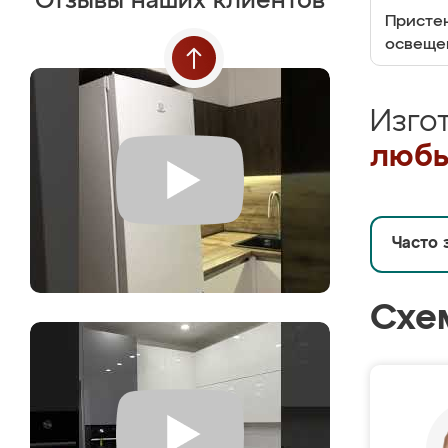
Отзывы наших клиентов
Пристен
освеще
Изго
любы
Часто 
Схе