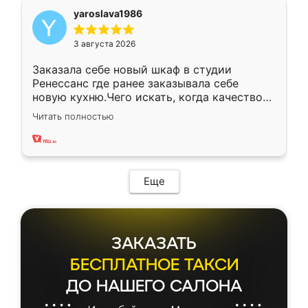
yaroslava1986
3 августа 2026
Заказала себе новый шкаф в студии
Ренессанс где ранее заказывала себе
новую кухню.Чего искать, когда качеством
вполне довольна. Служит кухня уже почти
Читать полностью
два года, нареканий нет.
Еще
ЗАКАЗАТЬ
БЕСПЛАТНОЕ ТАКСИ
ДО НАШЕГО САЛОНА