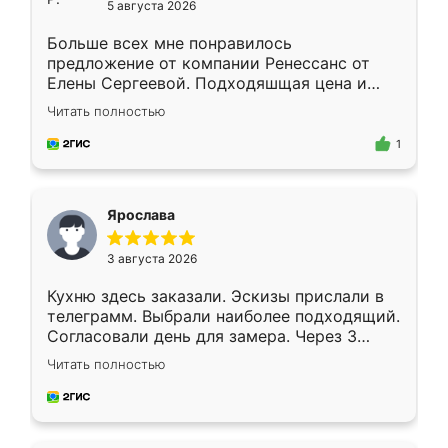
5 августа 2026
Больше всех мне понравилось
предложение от компании Ренессанс от
Елены Сергеевой. Подходяшщая цена и
короткие сроки изготовления. Приехавший
Читать полностью
для замера сотрудник Владислав
предложил по моему эскизу самый
1
подходящий вариант шкафа. Немного его
видоизменил, получилось даже лучше, чем
я хотела.
Ярослава
3 августа 2026
Кухню здесь заказали. Эскизы прислали в
телеграмм. Выбрали наиболее подходящий.
Согласовали день для замера. Через 3
недели кухня была уже готова. Остались
Читать полностью
довольны работой. Спасибо Ренессанс
мебель за качественную работу!