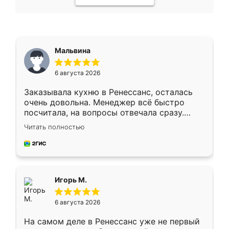
Мальвина
6 августа 2026
Заказывала кухню в Ренессанс, осталась
очень довольна. Менеджер всё быстро
посчитала, на вопросы отвечала сразу.
Замерщик приехал в субботу, подошёл к
Читать полностью
делу со всей ответственностью. Собрали
за день, ребята работали аккуратно, даже
пыли почти не было. Качество отличное,
ящики ходят плавно, ничего не скрипит.
Всё подошло как влитое.
Игорь М.
6 августа 2026
На самом деле в Ренессанс уже не первый