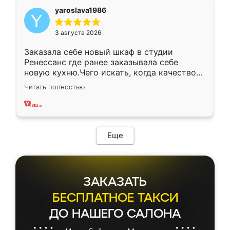
yaroslava1986
3 августа 2026
Заказала себе новый шкаф в студии
Ренессанс где ранее заказывала себе
новую кухню.Чего искать, когда качеством
вполне довольна. Служит кухня уже почти
Читать полностью
два года, нареканий нет.
Еще
ЗАКАЗАТЬ
БЕСПЛАТНОЕ ТАКСИ
ДО НАШЕГО САЛОНА