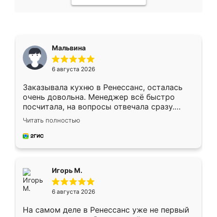
Мальвина
6 августа 2026
Заказывала кухню в Ренессанс, осталась
очень довольна. Менеджер всё быстро
посчитала, на вопросы отвечала сразу.
Замерщик приехал в субботу, подошёл к
Читать полностью
делу со всей ответственностью. Собрали
за день, ребята работали аккуратно, даже
пыли почти не было. Качество отличное,
ящики ходят плавно, ничего не скрипит.
Всё подошло как влитое.
Игорь М.
6 августа 2026
На самом деле в Ренессанс уже не первый