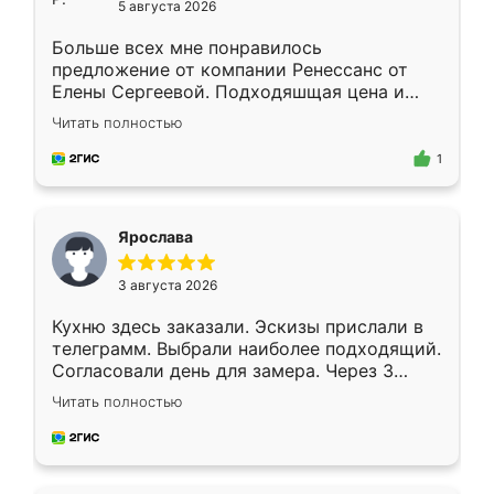
5 августа 2026
Больше всех мне понравилось
предложение от компании Ренессанс от
Елены Сергеевой. Подходяшщая цена и
короткие сроки изготовления. Приехавший
Читать полностью
для замера сотрудник Владислав
предложил по моему эскизу самый
1
подходящий вариант шкафа. Немного его
видоизменил, получилось даже лучше, чем
я хотела.
Ярослава
3 августа 2026
Кухню здесь заказали. Эскизы прислали в
телеграмм. Выбрали наиболее подходящий.
Согласовали день для замера. Через 3
недели кухня была уже готова. Остались
Читать полностью
довольны работой. Спасибо Ренессанс
мебель за качественную работу!