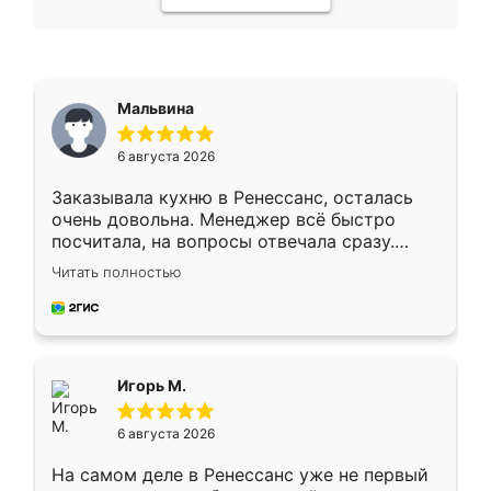
Мальвина
6 августа 2026
Заказывала кухню в Ренессанс, осталась
очень довольна. Менеджер всё быстро
посчитала, на вопросы отвечала сразу.
Замерщик приехал в субботу, подошёл к
Читать полностью
делу со всей ответственностью. Собрали
за день, ребята работали аккуратно, даже
пыли почти не было. Качество отличное,
ящики ходят плавно, ничего не скрипит.
Всё подошло как влитое.
Игорь М.
6 августа 2026
На самом деле в Ренессанс уже не первый