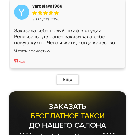
yaroslava1986
3 августа 2026
Заказала себе новый шкаф в студии
Ренессанс где ранее заказывала себе
новую кухню.Чего искать, когда качеством
вполне довольна. Служит кухня уже почти
Читать полностью
два года, нареканий нет.
Еще
ЗАКАЗАТЬ
БЕСПЛАТНОЕ ТАКСИ
ДО НАШЕГО САЛОНА