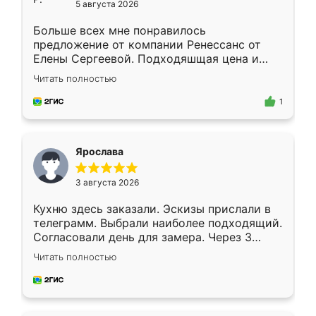
5 августа 2026
Больше всех мне понравилось
предложение от компании Ренессанс от
Елены Сергеевой. Подходяшщая цена и
короткие сроки изготовления. Приехавший
Читать полностью
для замера сотрудник Владислав
предложил по моему эскизу самый
1
подходящий вариант шкафа. Немного его
видоизменил, получилось даже лучше, чем
я хотела.
Ярослава
3 августа 2026
Кухню здесь заказали. Эскизы прислали в
телеграмм. Выбрали наиболее подходящий.
Согласовали день для замера. Через 3
недели кухня была уже готова. Остались
Читать полностью
довольны работой. Спасибо Ренессанс
мебель за качественную работу!