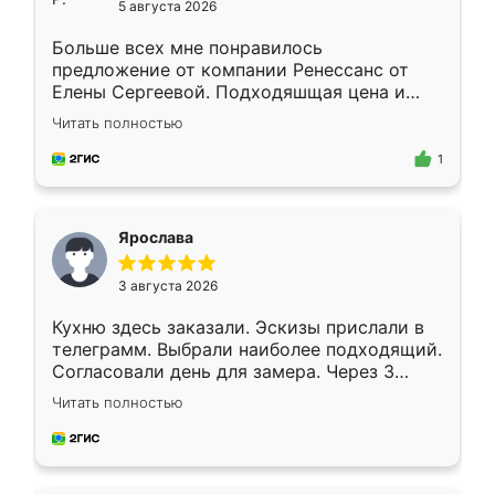
5 августа 2026
Больше всех мне понравилось
предложение от компании Ренессанс от
Елены Сергеевой. Подходяшщая цена и
короткие сроки изготовления. Приехавший
Читать полностью
для замера сотрудник Владислав
предложил по моему эскизу самый
1
подходящий вариант шкафа. Немного его
видоизменил, получилось даже лучше, чем
я хотела.
Ярослава
3 августа 2026
Кухню здесь заказали. Эскизы прислали в
телеграмм. Выбрали наиболее подходящий.
Согласовали день для замера. Через 3
недели кухня была уже готова. Остались
Читать полностью
довольны работой. Спасибо Ренессанс
мебель за качественную работу!