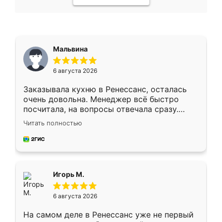
Мальвина
6 августа 2026
Заказывала кухню в Ренессанс, осталась
очень довольна. Менеджер всё быстро
посчитала, на вопросы отвечала сразу.
Замерщик приехал в субботу, подошёл к
Читать полностью
делу со всей ответственностью. Собрали
за день, ребята работали аккуратно, даже
пыли почти не было. Качество отличное,
ящики ходят плавно, ничего не скрипит.
Всё подошло как влитое.
Игорь М.
6 августа 2026
На самом деле в Ренессанс уже не первый