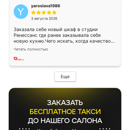
yaroslava1986
3 августа 2026
Заказала себе новый шкаф в студии
Ренессанс где ранее заказывала себе
новую кухню.Чего искать, когда качеством
вполне довольна. Служит кухня уже почти
Читать полностью
два года, нареканий нет.
Еще
ЗАКАЗАТЬ
БЕСПЛАТНОЕ ТАКСИ
ДО НАШЕГО САЛОНА