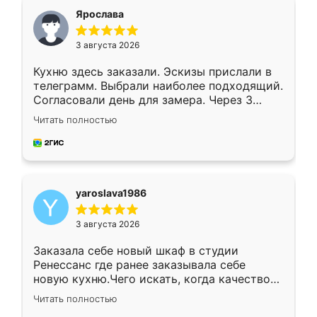
я хотела.
Ярослава
3 августа 2026
Кухню здесь заказали. Эскизы прислали в
телеграмм. Выбрали наиболее подходящий.
Согласовали день для замера. Через 3
недели кухня была уже готова. Остались
Читать полностью
довольны работой. Спасибо Ренессанс
мебель за качественную работу!
yaroslava1986
3 августа 2026
Заказала себе новый шкаф в студии
Ренессанс где ранее заказывала себе
новую кухню.Чего искать, когда качеством
вполне довольна. Служит кухня уже почти
Читать полностью
два года, нареканий нет.