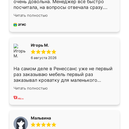
очень довольна. Менеджер всё быстро
посчитала, на вопросы отвечала сразу.
Замерщик приехал в субботу, подошёл к
Читать полностью
делу со всей ответственностью. Собрали
за день, ребята работали аккуратно, даже
пыли почти не было. Качество отличное,
ящики ходят плавно, ничего не скрипит.
Всё подошло как влитое.
Игорь М.
6 августа 2026
На самом деле в Ренессанс уже не первый
раз заказываю мебель первый раз
заказывал кроватку для маленького
ребёнка при его рождении ,во второй раз
Читать полностью
заказал шкаф-купе. По качеству очень
хорошее сборка достаточно быстрая,
также адекватные цены. До этого
сравнивал с разными конкурентами в этом
сегменте ,выбор у конкурентов куда
Мальвина
меньше, здесь же он более разнообразный.
Мне нравится ,если что-то потребуется из