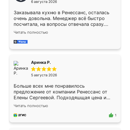
6 августа 2026
мебели буду заказывать только здесь.
Заказывала кухню в Ренессанс, осталась
очень довольна. Менеджер всё быстро
посчитала, на вопросы отвечала сразу.
Замерщик приехал в субботу, подошёл к
Читать полностью
делу со всей ответственностью. Собрали
за день, ребята работали аккуратно, даже
пыли почти не было. Качество отличное,
ящики ходят плавно, ничего не скрипит.
Всё подошло как влитое.
Аринка Р.
5 августа 2026
Больше всех мне понравилось
предложение от компании Ренессанс от
Елены Сергеевой. Подходяшщая цена и
короткие сроки изготовления. Приехавший
Читать полностью
для замера сотрудник Владислав
предложил по моему эскизу самый
1
подходящий вариант шкафа. Немного его
видоизменил, получилось даже лучше, чем