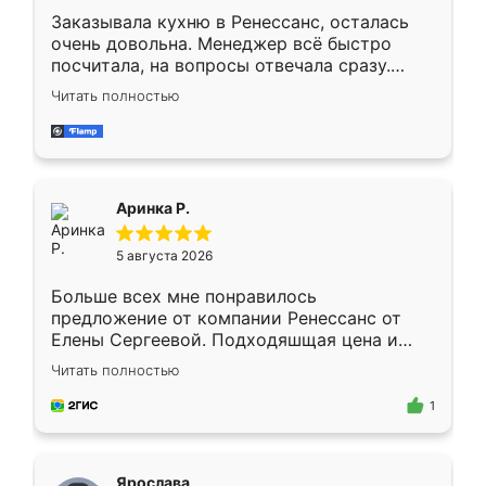
Заказывала кухню в Ренессанс, осталась
очень довольна. Менеджер всё быстро
посчитала, на вопросы отвечала сразу.
Замерщик приехал в субботу, подошёл к
Читать полностью
делу со всей ответственностью. Собрали
за день, ребята работали аккуратно, даже
пыли почти не было. Качество отличное,
ящики ходят плавно, ничего не скрипит.
Всё подошло как влитое.
Аринка Р.
5 августа 2026
Больше всех мне понравилось
предложение от компании Ренессанс от
Елены Сергеевой. Подходяшщая цена и
короткие сроки изготовления. Приехавший
Читать полностью
для замера сотрудник Владислав
предложил по моему эскизу самый
1
подходящий вариант шкафа. Немного его
видоизменил, получилось даже лучше, чем
я хотела.
Ярослава