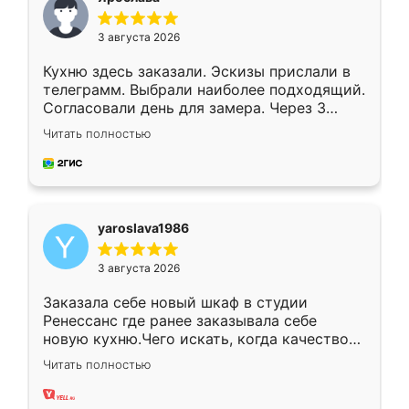
3 августа 2026
Кухню здесь заказали. Эскизы прислали в
телеграмм. Выбрали наиболее подходящий.
Согласовали день для замера. Через 3
недели кухня была уже готова. Остались
Читать полностью
довольны работой. Спасибо Ренессанс
мебель за качественную работу!
yaroslava1986
3 августа 2026
Заказала себе новый шкаф в студии
Ренессанс где ранее заказывала себе
новую кухню.Чего искать, когда качеством
вполне довольна. Служит кухня уже почти
Читать полностью
два года, нареканий нет.