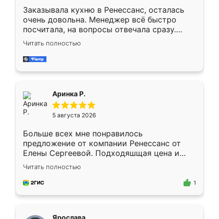
Заказывала кухню в Ренессанс, осталась
очень довольна. Менеджер всё быстро
посчитала, на вопросы отвечала сразу.
Замерщик приехал в субботу, подошёл к
Читать полностью
делу со всей ответственностью. Собрали
за день, ребята работали аккуратно, даже
пыли почти не было. Качество отличное,
ящики ходят плавно, ничего не скрипит.
Всё подошло как влитое.
Аринка Р.
5 августа 2026
Больше всех мне понравилось
предложение от компании Ренессанс от
Елены Сергеевой. Подходяшщая цена и
короткие сроки изготовления. Приехавший
Читать полностью
для замера сотрудник Владислав
предложил по моему эскизу самый
1
подходящий вариант шкафа. Немного его
видоизменил, получилось даже лучше, чем
я хотела.
Ярослава