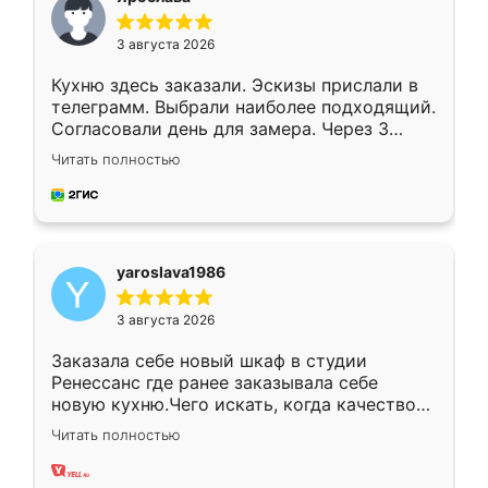
3 августа 2026
Кухню здесь заказали. Эскизы прислали в
телеграмм. Выбрали наиболее подходящий.
Согласовали день для замера. Через 3
недели кухня была уже готова. Остались
Читать полностью
довольны работой. Спасибо Ренессанс
мебель за качественную работу!
yaroslava1986
3 августа 2026
Заказала себе новый шкаф в студии
Ренессанс где ранее заказывала себе
новую кухню.Чего искать, когда качеством
вполне довольна. Служит кухня уже почти
Читать полностью
два года, нареканий нет.