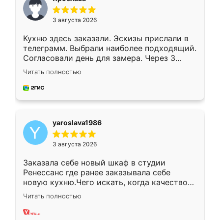
3 августа 2026
Кухню здесь заказали. Эскизы прислали в
телеграмм. Выбрали наиболее подходящий.
Согласовали день для замера. Через 3
недели кухня была уже готова. Остались
Читать полностью
довольны работой. Спасибо Ренессанс
мебель за качественную работу!
yaroslava1986
3 августа 2026
Заказала себе новый шкаф в студии
Ренессанс где ранее заказывала себе
новую кухню.Чего искать, когда качеством
вполне довольна. Служит кухня уже почти
Читать полностью
два года, нареканий нет.