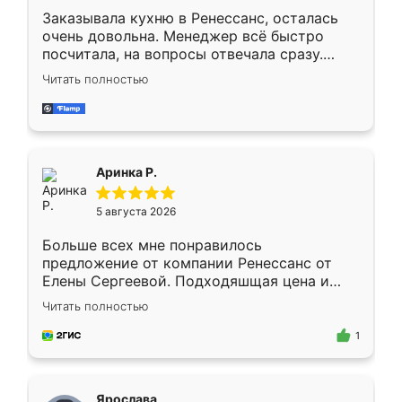
Заказывала кухню в Ренессанс, осталась
очень довольна. Менеджер всё быстро
посчитала, на вопросы отвечала сразу.
Замерщик приехал в субботу, подошёл к
Читать полностью
делу со всей ответственностью. Собрали
за день, ребята работали аккуратно, даже
пыли почти не было. Качество отличное,
ящики ходят плавно, ничего не скрипит.
Всё подошло как влитое.
Аринка Р.
5 августа 2026
Больше всех мне понравилось
предложение от компании Ренессанс от
Елены Сергеевой. Подходяшщая цена и
короткие сроки изготовления. Приехавший
Читать полностью
для замера сотрудник Владислав
предложил по моему эскизу самый
1
подходящий вариант шкафа. Немного его
видоизменил, получилось даже лучше, чем
я хотела.
Ярослава