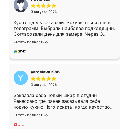
3 августа 2026
Кухню здесь заказали. Эскизы прислали в
телеграмм. Выбрали наиболее подходящий.
Согласовали день для замера. Через 3
недели кухня была уже готова. Остались
Читать полностью
довольны работой. Спасибо Ренессанс
мебель за качественную работу!
yaroslava1986
3 августа 2026
Заказала себе новый шкаф в студии
Ренессанс где ранее заказывала себе
новую кухню.Чего искать, когда качеством
вполне довольна. Служит кухня уже почти
Читать полностью
два года, нареканий нет.