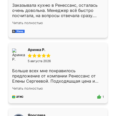
Заказывала кухню в Ренессанс, осталась
очень довольна. Менеджер всё быстро
посчитала, на вопросы отвечала сразу.
Замерщик приехал в субботу, подошёл к
Читать полностью
делу со всей ответственностью. Собрали
за день, ребята работали аккуратно, даже
пыли почти не было. Качество отличное,
ящики ходят плавно, ничего не скрипит.
Всё подошло как влитое.
Аринка Р.
5 августа 2026
Больше всех мне понравилось
предложение от компании Ренессанс от
Елены Сергеевой. Подходяшщая цена и
короткие сроки изготовления. Приехавший
Читать полностью
для замера сотрудник Владислав
предложил по моему эскизу самый
1
подходящий вариант шкафа. Немного его
видоизменил, получилось даже лучше, чем
я хотела.
Ярослава