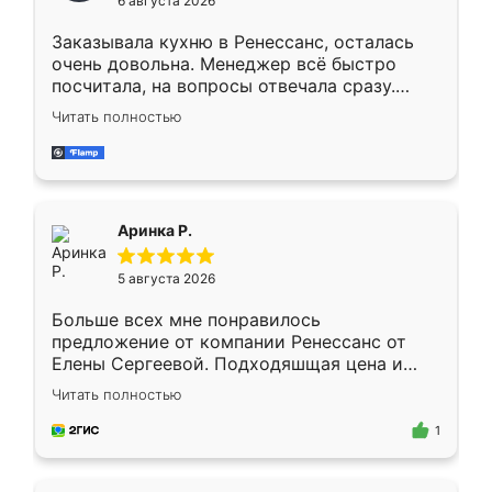
6 августа 2026
мебели буду заказывать только здесь.
Заказывала кухню в Ренессанс, осталась
очень довольна. Менеджер всё быстро
посчитала, на вопросы отвечала сразу.
Замерщик приехал в субботу, подошёл к
Читать полностью
делу со всей ответственностью. Собрали
за день, ребята работали аккуратно, даже
пыли почти не было. Качество отличное,
ящики ходят плавно, ничего не скрипит.
Всё подошло как влитое.
Аринка Р.
5 августа 2026
Больше всех мне понравилось
предложение от компании Ренессанс от
Елены Сергеевой. Подходяшщая цена и
короткие сроки изготовления. Приехавший
Читать полностью
для замера сотрудник Владислав
предложил по моему эскизу самый
1
подходящий вариант шкафа. Немного его
видоизменил, получилось даже лучше, чем