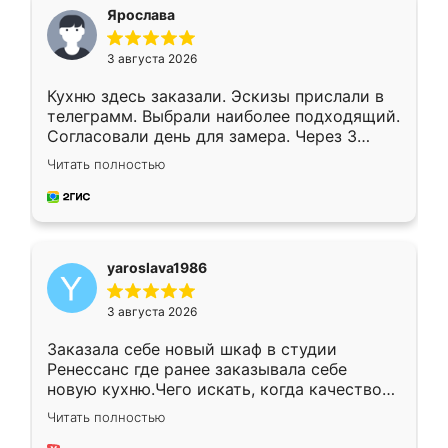
я хотела.
Ярослава
3 августа 2026
Кухню здесь заказали. Эскизы прислали в
телеграмм. Выбрали наиболее подходящий.
Согласовали день для замера. Через 3
недели кухня была уже готова. Остались
Читать полностью
довольны работой. Спасибо Ренессанс
мебель за качественную работу!
yaroslava1986
3 августа 2026
Заказала себе новый шкаф в студии
Ренессанс где ранее заказывала себе
новую кухню.Чего искать, когда качеством
вполне довольна. Служит кухня уже почти
Читать полностью
два года, нареканий нет.