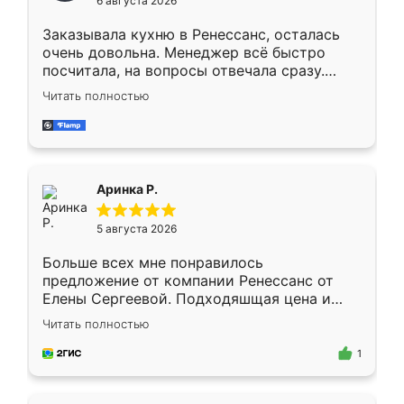
6 августа 2026
мебели буду заказывать только здесь.
Заказывала кухню в Ренессанс, осталась
очень довольна. Менеджер всё быстро
посчитала, на вопросы отвечала сразу.
Замерщик приехал в субботу, подошёл к
Читать полностью
делу со всей ответственностью. Собрали
за день, ребята работали аккуратно, даже
пыли почти не было. Качество отличное,
ящики ходят плавно, ничего не скрипит.
Всё подошло как влитое.
Аринка Р.
5 августа 2026
Больше всех мне понравилось
предложение от компании Ренессанс от
Елены Сергеевой. Подходяшщая цена и
короткие сроки изготовления. Приехавший
Читать полностью
для замера сотрудник Владислав
предложил по моему эскизу самый
1
подходящий вариант шкафа. Немного его
видоизменил, получилось даже лучше, чем