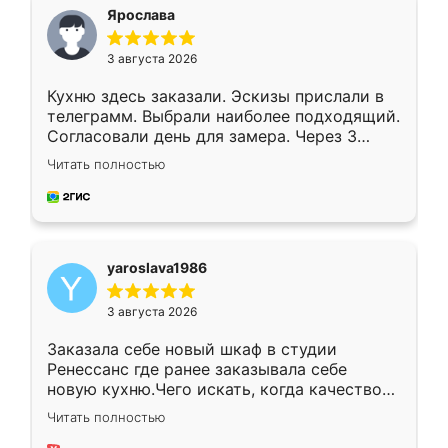
я хотела.
Ярослава
3 августа 2026
Кухню здесь заказали. Эскизы прислали в
телеграмм. Выбрали наиболее подходящий.
Согласовали день для замера. Через 3
недели кухня была уже готова. Остались
Читать полностью
довольны работой. Спасибо Ренессанс
мебель за качественную работу!
yaroslava1986
3 августа 2026
Заказала себе новый шкаф в студии
Ренессанс где ранее заказывала себе
новую кухню.Чего искать, когда качеством
вполне довольна. Служит кухня уже почти
Читать полностью
два года, нареканий нет.