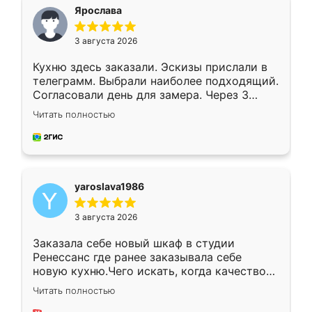
я хотела.
Ярослава
3 августа 2026
Кухню здесь заказали. Эскизы прислали в
телеграмм. Выбрали наиболее подходящий.
Согласовали день для замера. Через 3
недели кухня была уже готова. Остались
Читать полностью
довольны работой. Спасибо Ренессанс
мебель за качественную работу!
yaroslava1986
3 августа 2026
Заказала себе новый шкаф в студии
Ренессанс где ранее заказывала себе
новую кухню.Чего искать, когда качеством
вполне довольна. Служит кухня уже почти
Читать полностью
два года, нареканий нет.