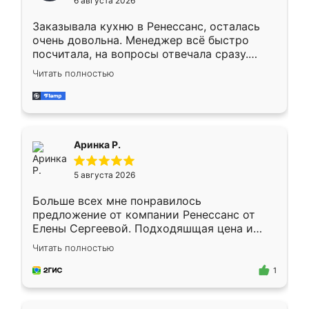
6 августа 2026
мебели буду заказывать только здесь.
Заказывала кухню в Ренессанс, осталась
очень довольна. Менеджер всё быстро
посчитала, на вопросы отвечала сразу.
Замерщик приехал в субботу, подошёл к
Читать полностью
делу со всей ответственностью. Собрали
за день, ребята работали аккуратно, даже
пыли почти не было. Качество отличное,
ящики ходят плавно, ничего не скрипит.
Всё подошло как влитое.
Аринка Р.
5 августа 2026
Больше всех мне понравилось
предложение от компании Ренессанс от
Елены Сергеевой. Подходяшщая цена и
короткие сроки изготовления. Приехавший
Читать полностью
для замера сотрудник Владислав
предложил по моему эскизу самый
1
подходящий вариант шкафа. Немного его
видоизменил, получилось даже лучше, чем