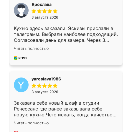
я хотела.
Ярослава
3 августа 2026
Кухню здесь заказали. Эскизы прислали в
телеграмм. Выбрали наиболее подходящий.
Согласовали день для замера. Через 3
недели кухня была уже готова. Остались
Читать полностью
довольны работой. Спасибо Ренессанс
мебель за качественную работу!
yaroslava1986
3 августа 2026
Заказала себе новый шкаф в студии
Ренессанс где ранее заказывала себе
новую кухню.Чего искать, когда качеством
вполне довольна. Служит кухня уже почти
Читать полностью
два года, нареканий нет.