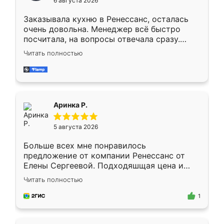
6 августа 2026
мебели буду заказывать только здесь.
Заказывала кухню в Ренессанс, осталась
очень довольна. Менеджер всё быстро
посчитала, на вопросы отвечала сразу.
Замерщик приехал в субботу, подошёл к
Читать полностью
делу со всей ответственностью. Собрали
за день, ребята работали аккуратно, даже
пыли почти не было. Качество отличное,
ящики ходят плавно, ничего не скрипит.
Всё подошло как влитое.
Аринка Р.
5 августа 2026
Больше всех мне понравилось
предложение от компании Ренессанс от
Елены Сергеевой. Подходяшщая цена и
короткие сроки изготовления. Приехавший
Читать полностью
для замера сотрудник Владислав
предложил по моему эскизу самый
1
подходящий вариант шкафа. Немного его
видоизменил, получилось даже лучше, чем