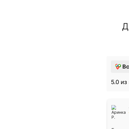
Д
Вс
5.0
из 