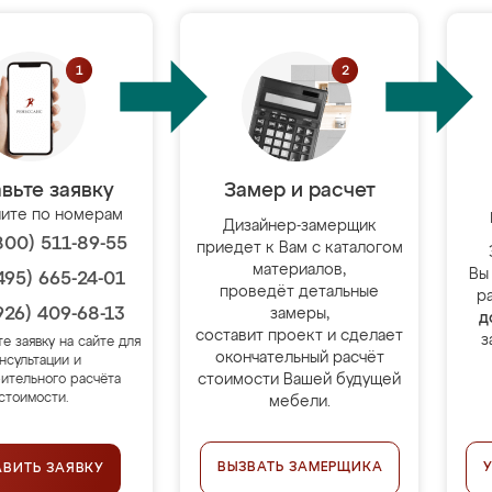
вьте заявку
Замер и расчет
ите по номерам
Дизайнер-замерщик
800) 511-89-55
приедет к Вам с каталогом
материалов,
Вы
495) 665-24-01
проведёт детальные
р
926) 409-68-13
замеры,
д
составит проект и сделает
з
те заявку на сайте для
окончательный расчёт
нсультации и
стоимости Вашей будущей
ительного расчёта
стоимости.
мебели.
ВЫЗВАТЬ ЗАМЕРЩИКА
АВИТЬ ЗАЯВКУ