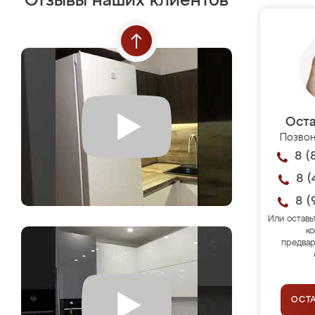
Отзывы наших клиентов
Оста
Позвон
8 (
8 (
8 (
Или оставь
ко
предвар
ОСТ