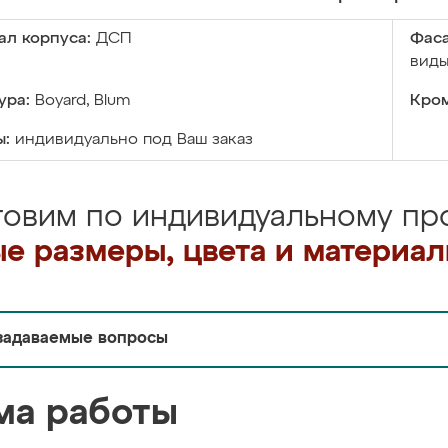
ал корпуса:
ДСП
Фаса
виды
ура:
Boyard, Blum
Кром
ы:
индивидуально под Ваш заказ
товим по индивидуальному про
е размеры, цвета и материа
задаваемые вопросы
ма работы