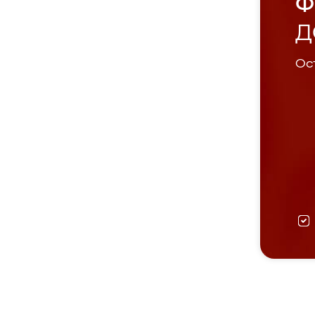
Ф
Д
Ост