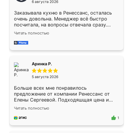
6 августа 2026
мебели буду заказывать только здесь.
Заказывала кухню в Ренессанс, осталась
очень довольна. Менеджер всё быстро
посчитала, на вопросы отвечала сразу.
Замерщик приехал в субботу, подошёл к
Читать полностью
делу со всей ответственностью. Собрали
за день, ребята работали аккуратно, даже
пыли почти не было. Качество отличное,
ящики ходят плавно, ничего не скрипит.
Всё подошло как влитое.
Аринка Р.
5 августа 2026
Больше всех мне понравилось
предложение от компании Ренессанс от
Елены Сергеевой. Подходяшщая цена и
короткие сроки изготовления. Приехавший
Читать полностью
для замера сотрудник Владислав
предложил по моему эскизу самый
1
подходящий вариант шкафа. Немного его
видоизменил, получилось даже лучше, чем