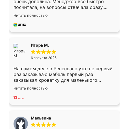
очень довольна. Менеджер всё быстро
посчитала, на вопросы отвечала сразу.
Замерщик приехал в субботу, подошёл к
Читать полностью
делу со всей ответственностью. Собрали
за день, ребята работали аккуратно, даже
пыли почти не было. Качество отличное,
ящики ходят плавно, ничего не скрипит.
Всё подошло как влитое.
Игорь М.
6 августа 2026
На самом деле в Ренессанс уже не первый
раз заказываю мебель первый раз
заказывал кроватку для маленького
ребёнка при его рождении ,во второй раз
Читать полностью
заказал шкаф-купе. По качеству очень
хорошее сборка достаточно быстрая,
также адекватные цены. До этого
сравнивал с разными конкурентами в этом
сегменте ,выбор у конкурентов куда
Мальвина
меньше, здесь же он более разнообразный.
Мне нравится ,если что-то потребуется из