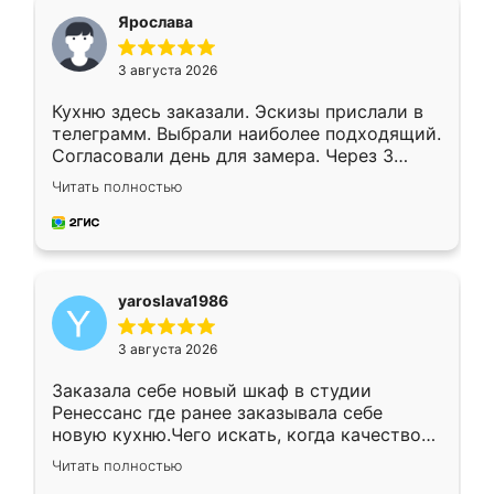
я хотела.
Ярослава
3 августа 2026
Кухню здесь заказали. Эскизы прислали в
телеграмм. Выбрали наиболее подходящий.
Согласовали день для замера. Через 3
недели кухня была уже готова. Остались
Читать полностью
довольны работой. Спасибо Ренессанс
мебель за качественную работу!
yaroslava1986
3 августа 2026
Заказала себе новый шкаф в студии
Ренессанс где ранее заказывала себе
новую кухню.Чего искать, когда качеством
вполне довольна. Служит кухня уже почти
Читать полностью
два года, нареканий нет.