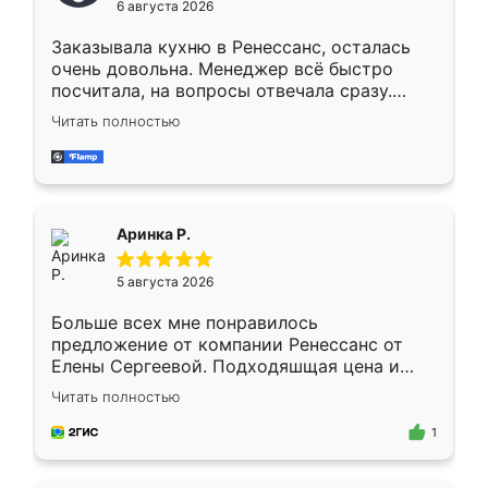
6 августа 2026
мебели буду заказывать только здесь.
Заказывала кухню в Ренессанс, осталась
очень довольна. Менеджер всё быстро
посчитала, на вопросы отвечала сразу.
Замерщик приехал в субботу, подошёл к
Читать полностью
делу со всей ответственностью. Собрали
за день, ребята работали аккуратно, даже
пыли почти не было. Качество отличное,
ящики ходят плавно, ничего не скрипит.
Всё подошло как влитое.
Аринка Р.
5 августа 2026
Больше всех мне понравилось
предложение от компании Ренессанс от
Елены Сергеевой. Подходяшщая цена и
короткие сроки изготовления. Приехавший
Читать полностью
для замера сотрудник Владислав
предложил по моему эскизу самый
1
подходящий вариант шкафа. Немного его
видоизменил, получилось даже лучше, чем