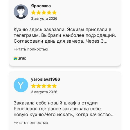
я хотела.
Ярослава
3 августа 2026
Кухню здесь заказали. Эскизы прислали в
телеграмм. Выбрали наиболее подходящий.
Согласовали день для замера. Через 3
недели кухня была уже готова. Остались
Читать полностью
довольны работой. Спасибо Ренессанс
мебель за качественную работу!
yaroslava1986
3 августа 2026
Заказала себе новый шкаф в студии
Ренессанс где ранее заказывала себе
новую кухню.Чего искать, когда качеством
вполне довольна. Служит кухня уже почти
Читать полностью
два года, нареканий нет.