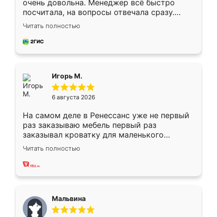
очень довольна. Менеджер всё быстро
посчитала, на вопросы отвечала сразу.
Замерщик приехал в субботу, подошёл к
Читать полностью
делу со всей ответственностью. Собрали
за день, ребята работали аккуратно, даже
пыли почти не было. Качество отличное,
ящики ходят плавно, ничего не скрипит.
Всё подошло как влитое.
Игорь М.
6 августа 2026
На самом деле в Ренессанс уже не первый
раз заказываю мебель первый раз
заказывал кроватку для маленького
ребёнка при его рождении ,во второй раз
Читать полностью
заказал шкаф-купе. По качеству очень
хорошее сборка достаточно быстрая,
также адекватные цены. До этого
сравнивал с разными конкурентами в этом
сегменте ,выбор у конкурентов куда
Мальвина
меньше, здесь же он более разнообразный.
Мне нравится ,если что-то потребуется из