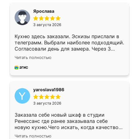
видоизменил, получилось даже лучше, чем
я хотела.
Ярослава
3 августа 2026
Кухню здесь заказали. Эскизы прислали в
телеграмм. Выбрали наиболее подходящий.
Согласовали день для замера. Через 3
недели кухня была уже готова. Остались
Читать полностью
довольны работой. Спасибо Ренессанс
мебель за качественную работу!
yaroslava1986
3 августа 2026
Заказала себе новый шкаф в студии
Ренессанс где ранее заказывала себе
новую кухню.Чего искать, когда качеством
вполне довольна. Служит кухня уже почти
Читать полностью