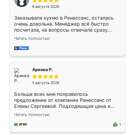
Мне нравится ,если что-то потребуется из
6 августа 2026
мебели буду заказывать только здесь.
Заказывала кухню в Ренессанс, осталась
очень довольна. Менеджер всё быстро
посчитала, на вопросы отвечала сразу.
Замерщик приехал в субботу, подошёл к
Читать полностью
делу со всей ответственностью. Собрали
за день, ребята работали аккуратно, даже
пыли почти не было. Качество отличное,
ящики ходят плавно, ничего не скрипит.
Всё подошло как влитое.
Аринка Р.
5 августа 2026
Больше всех мне понравилось
предложение от компании Ренессанс от
Елены Сергеевой. Подходяшщая цена и
короткие сроки изготовления. Приехавший
Читать полностью
для замера сотрудник Владислав
предложил по моему эскизу самый
1
подходящий вариант шкафа. Немного его