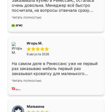
Заказывала кухню в Ренессанс, осталась
очень довольна. Менеджер всё быстро
посчитала, на вопросы отвечала сразу.
Замерщик приехал в субботу, подошёл к
Читать полностью
делу со всей ответственностью. Собрали
за день, ребята работали аккуратно, даже
пыли почти не было. Качество отличное,
ящики ходят плавно, ничего не скрипит.
Всё подошло как влитое.
Игорь М.
6 августа 2026
На самом деле в Ренессанс уже не первый
раз заказываю мебель первый раз
заказывал кроватку для маленького
ребёнка при его рождении ,во второй раз
Читать полностью
заказал шкаф-купе. По качеству очень
хорошее сборка достаточно быстрая,
также адекватные цены. До этого
сравнивал с разными конкурентами в этом
сегменте ,выбор у конкурентов куда
Мальвина
меньше, здесь же он более разнообразный.