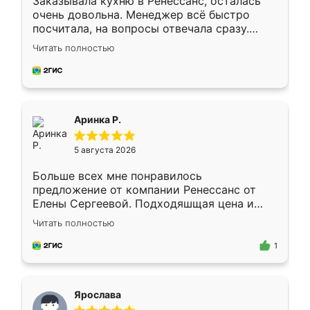
Заказывала кухню в Ренессанс, осталась
очень довольна. Менеджер всё быстро
посчитала, на вопросы отвечала сразу.
Замерщик приехал в субботу, подошёл к
Читать полностью
делу со всей ответственностью. Собрали
за день, ребята работали аккуратно, даже
пыли почти не было. Качество отличное,
ящики ходят плавно, ничего не скрипит.
Всё подошло как влитое.
Аринка Р.
5 августа 2026
Больше всех мне понравилось
предложение от компании Ренессанс от
Елены Сергеевой. Подходяшщая цена и
короткие сроки изготовления. Приехавший
Читать полностью
для замера сотрудник Владислав
предложил по моему эскизу самый
1
подходящий вариант шкафа. Немного его
видоизменил, получилось даже лучше, чем
я хотела.
Ярослава