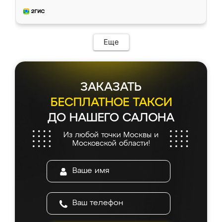
приехал замерщик, всё спокойно объяснил
и снял размеры. Изготовили в срок, с
доставкой тоже никаких проблем не
возникло. Сборку выполнили аккуратно,
мебель сразу встала на свое место без
Еще
каких-либо доработок. Качеством осталась
довольна, все выглядит так, как и ожидала.
ЗАКАЗАТЬ
БЕСПЛАТНОЕ ТАКСИ
ДО НАШЕГО САЛОНА
Из любой точки Москвы и
Московской области!