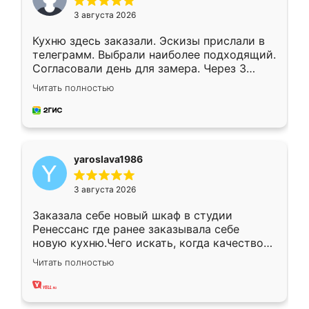
3 августа 2026
Кухню здесь заказали. Эскизы прислали в
телеграмм. Выбрали наиболее подходящий.
Согласовали день для замера. Через 3
недели кухня была уже готова. Остались
Читать полностью
довольны работой. Спасибо Ренессанс
мебель за качественную работу!
yaroslava1986
3 августа 2026
Заказала себе новый шкаф в студии
Ренессанс где ранее заказывала себе
новую кухню.Чего искать, когда качеством
вполне довольна. Служит кухня уже почти
Читать полностью
два года, нареканий нет.