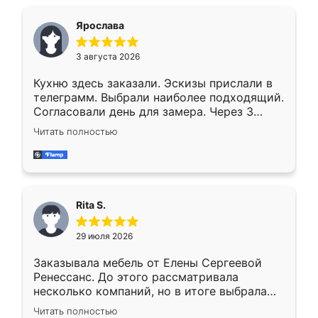
Ярослава
3 августа 2026
Кухню здесь заказали. Эскизы прислали в
телеграмм. Выбрали наиболее подходящий.
Согласовали день для замера. Через 3
недели кухня была уже готова. Остались
Читать полностью
довольны работой. Спасибо Ренессанс
мебель за качественную работу!
Rita S.
29 июля 2026
Заказывала мебель от Елены Сергеевой
Ренессанс. До этого рассматривала
несколько компаний, но в итоге выбрала
эту. Сначала обговорили условия, потом
Читать полностью