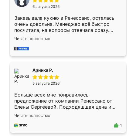
Мне нравится ,если что-то потребуется из
6 августа 2026
мебели буду заказывать только здесь.
Заказывала кухню в Ренессанс, осталась
очень довольна. Менеджер всё быстро
посчитала, на вопросы отвечала сразу.
Замерщик приехал в субботу, подошёл к
Читать полностью
делу со всей ответственностью. Собрали
за день, ребята работали аккуратно, даже
пыли почти не было. Качество отличное,
ящики ходят плавно, ничего не скрипит.
Всё подошло как влитое.
Аринка Р.
5 августа 2026
Больше всех мне понравилось
предложение от компании Ренессанс от
Елены Сергеевой. Подходяшщая цена и
короткие сроки изготовления. Приехавший
Читать полностью
для замера сотрудник Владислав
предложил по моему эскизу самый
1
подходящий вариант шкафа. Немного его