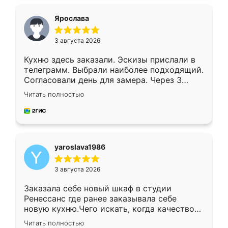
видоизменил, получилось даже лучше, чем
я хотела.
Ярослава
3 августа 2026
Кухню здесь заказали. Эскизы прислали в
телеграмм. Выбрали наиболее подходящий.
Согласовали день для замера. Через 3
недели кухня была уже готова. Остались
Читать полностью
довольны работой. Спасибо Ренессанс
мебель за качественную работу!
yaroslava1986
3 августа 2026
Заказала себе новый шкаф в студии
Ренессанс где ранее заказывала себе
новую кухню.Чего искать, когда качеством
вполне довольна. Служит кухня уже почти
Читать полностью