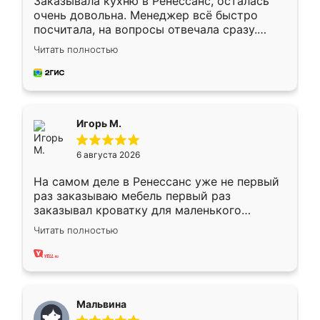
Заказывала кухню в Ренессанс, осталась
очень довольна. Менеджер всё быстро
посчитала, на вопросы отвечала сразу.
Замерщик приехал в субботу, подошёл к
Читать полностью
делу со всей ответственностью. Собрали
за день, ребята работали аккуратно, даже
пыли почти не было. Качество отличное,
ящики ходят плавно, ничего не скрипит.
Всё подошло как влитое.
Игорь М.
6 августа 2026
На самом деле в Ренессанс уже не первый
раз заказываю мебель первый раз
заказывал кроватку для маленького
ребёнка при его рождении ,во второй раз
Читать полностью
заказал шкаф-купе. По качеству очень
хорошее сборка достаточно быстрая,
также адекватные цены. До этого
сравнивал с разными конкурентами в этом
сегменте ,выбор у конкурентов куда
Мальвина
меньше, здесь же он более разнообразный.