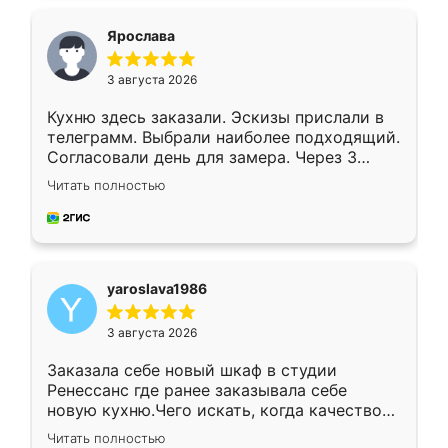
видоизменил, получилось даже лучше, чем
я хотела.
Ярослава
3 августа 2026
Кухню здесь заказали. Эскизы прислали в
телеграмм. Выбрали наиболее подходящий.
Согласовали день для замера. Через 3
недели кухня была уже готова. Остались
Читать полностью
довольны работой. Спасибо Ренессанс
мебель за качественную работу!
yaroslava1986
3 августа 2026
Заказала себе новый шкаф в студии
Ренессанс где ранее заказывала себе
новую кухню.Чего искать, когда качеством
вполне довольна. Служит кухня уже почти
Читать полностью