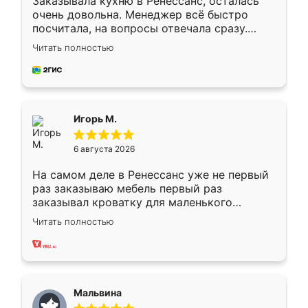
Заказывала кухню в Ренессанс, осталась
очень довольна. Менеджер всё быстро
посчитала, на вопросы отвечала сразу.
Замерщик приехал в субботу, подошёл к
Читать полностью
делу со всей ответственностью. Собрали
за день, ребята работали аккуратно, даже
пыли почти не было. Качество отличное,
ящики ходят плавно, ничего не скрипит.
Всё подошло как влитое.
Игорь М.
6 августа 2026
На самом деле в Ренессанс уже не первый
раз заказываю мебель первый раз
заказывал кроватку для маленького
ребёнка при его рождении ,во второй раз
Читать полностью
заказал шкаф-купе. По качеству очень
хорошее сборка достаточно быстрая,
также адекватные цены. До этого
сравнивал с разными конкурентами в этом
сегменте ,выбор у конкурентов куда
Мальвина
меньше, здесь же он более разнообразный.