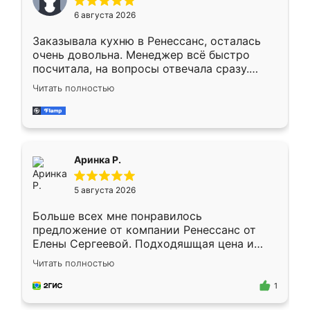
Мне нравится ,если что-то потребуется из
6 августа 2026
мебели буду заказывать только здесь.
Заказывала кухню в Ренессанс, осталась
очень довольна. Менеджер всё быстро
посчитала, на вопросы отвечала сразу.
Замерщик приехал в субботу, подошёл к
Читать полностью
делу со всей ответственностью. Собрали
за день, ребята работали аккуратно, даже
пыли почти не было. Качество отличное,
ящики ходят плавно, ничего не скрипит.
Всё подошло как влитое.
Аринка Р.
5 августа 2026
Больше всех мне понравилось
предложение от компании Ренессанс от
Елены Сергеевой. Подходяшщая цена и
короткие сроки изготовления. Приехавший
Читать полностью
для замера сотрудник Владислав
предложил по моему эскизу самый
1
подходящий вариант шкафа. Немного его