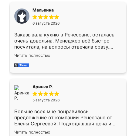
сравнивал с разными конкурентами в этом
сегменте ,выбор у конкурентов куда
Мальвина
меньше, здесь же он более разнообразный.
Мне нравится ,если что-то потребуется из
6 августа 2026
мебели буду заказывать только здесь.
Заказывала кухню в Ренессанс, осталась
очень довольна. Менеджер всё быстро
посчитала, на вопросы отвечала сразу.
Замерщик приехал в субботу, подошёл к
Читать полностью
делу со всей ответственностью. Собрали
за день, ребята работали аккуратно, даже
пыли почти не было. Качество отличное,
ящики ходят плавно, ничего не скрипит.
Всё подошло как влитое.
Аринка Р.
5 августа 2026
Больше всех мне понравилось
предложение от компании Ренессанс от
Елены Сергеевой. Подходяшщая цена и
короткие сроки изготовления. Приехавший
Читать полностью
для замера сотрудник Владислав