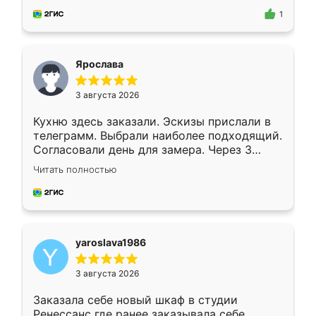
предложил по моему эскизу самый
1
подходящий вариант шкафа. Немного его
видоизменил, получилось даже лучше, чем
я хотела.
Ярослава
3 августа 2026
Кухню здесь заказали. Эскизы прислали в
телеграмм. Выбрали наиболее подходящий.
Согласовали день для замера. Через 3
недели кухня была уже готова. Остались
Читать полностью
довольны работой. Спасибо Ренессанс
мебель за качественную работу!
yaroslava1986
3 августа 2026
Заказала себе новый шкаф в студии
Ренессанс где ранее заказывала себе