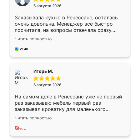
6 августа 2026
Заказывала кухню в Ренессанс, осталась
очень довольна. Менеджер всё быстро
посчитала, на вопросы отвечала сразу.
Замерщик приехал в субботу, подошёл к
Читать полностью
делу со всей ответственностью. Собрали
за день, ребята работали аккуратно, даже
пыли почти не было. Качество отличное,
ящики ходят плавно, ничего не скрипит.
Всё подошло как влитое.
Игорь М.
6 августа 2026
На самом деле в Ренессанс уже не первый
раз заказываю мебель первый раз
заказывал кроватку для маленького
ребёнка при его рождении ,во второй раз
Читать полностью
заказал шкаф-купе. По качеству очень
хорошее сборка достаточно быстрая,
также адекватные цены. До этого