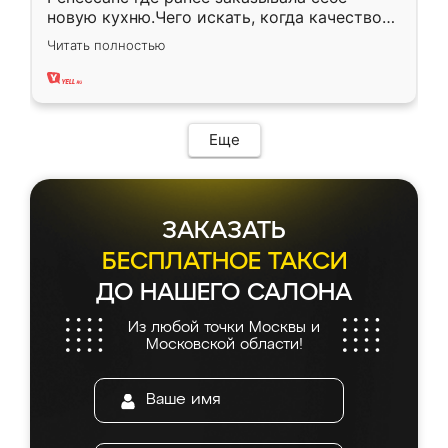
новую кухню.Чего искать, когда качеством
вполне довольна. Служит кухня уже почти
Читать полностью
два года, нареканий нет.
Еще
ЗАКАЗАТЬ
БЕСПЛАТНОЕ ТАКСИ
ДО НАШЕГО САЛОНА
Из любой точки Москвы и
Московской области!