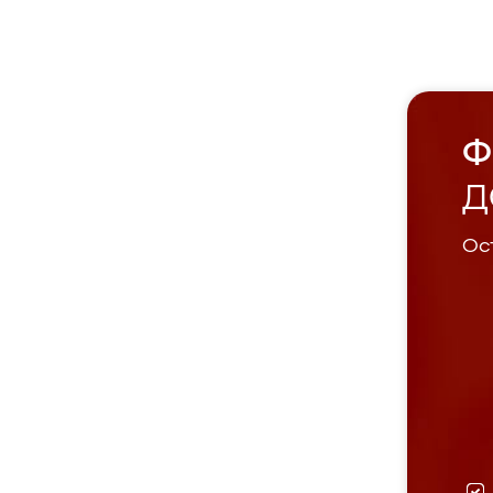
Ф
Д
Ост