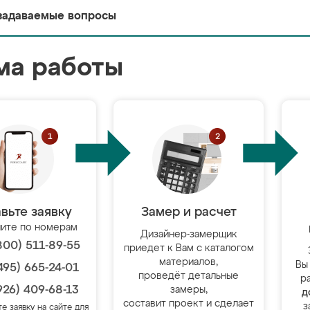
задаваемые вопросы
ма работы
вьте заявку
Замер и расчет
ите по номерам
Дизайнер-замерщик
800) 511-89-55
приедет к Вам с каталогом
материалов,
Вы
495) 665-24-01
проведёт детальные
р
926) 409-68-13
замеры,
д
составит проект и сделает
з
те заявку на сайте для