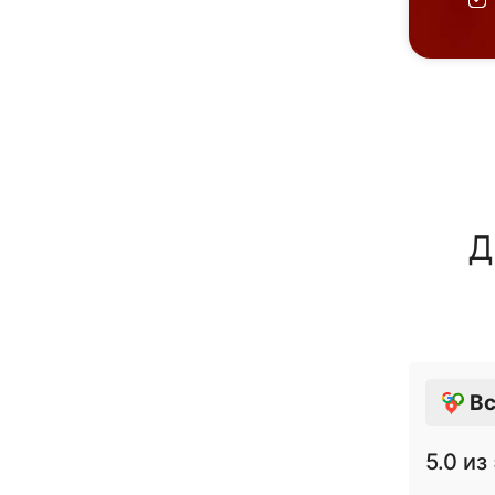
Д
Вс
5.0
из 