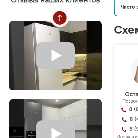
Отзывы наших клиентов
Часто 
Схе
Оста
Позвон
8 (
8 (
8 (
Или оставь