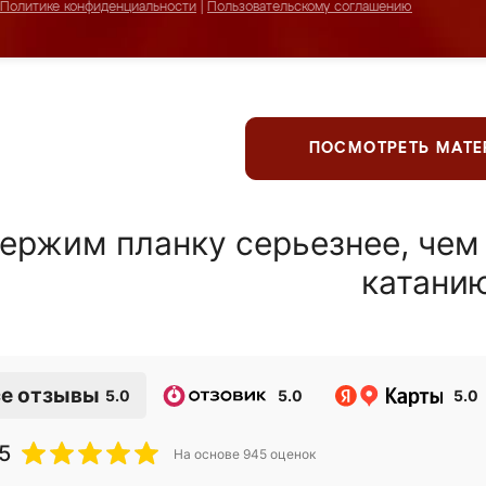
Политике конфиденциальности
|
Пользовательскому соглашению
ПОСМОТРЕТЬ МАТ
ержим планку серьезнее, чем
катани
е отзывы
5.0
5.0
5.0
5
На основе
945
оценок