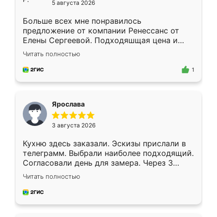
5 августа 2026
Больше всех мне понравилось
предложение от компании Ренессанс от
Елены Сергеевой. Подходяшщая цена и
короткие сроки изготовления. Приехавший
Читать полностью
для замера сотрудник Владислав
предложил по моему эскизу самый
1
подходящий вариант шкафа. Немного его
видоизменил, получилось даже лучше, чем
я хотела.
Ярослава
3 августа 2026
Кухню здесь заказали. Эскизы прислали в
телеграмм. Выбрали наиболее подходящий.
Согласовали день для замера. Через 3
недели кухня была уже готова. Остались
Читать полностью
довольны работой. Спасибо Ренессанс
мебель за качественную работу!