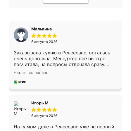
Мальвина
6 августа 2026
Заказывала кухню в Ренессанс, осталась
очень довольна. Менеджер всё быстро
посчитала, на вопросы отвечала сразу.
Замерщик приехал в субботу, подошёл к
Читать полностью
делу со всей ответственностью. Собрали
за день, ребята работали аккуратно, даже
пыли почти не было. Качество отличное,
ящики ходят плавно, ничего не скрипит.
Всё подошло как влитое.
Игорь М.
6 августа 2026
На самом деле в Ренессанс уже не первый