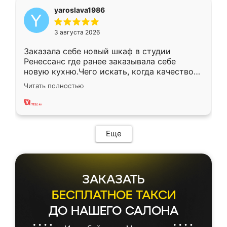
yaroslava1986
3 августа 2026
Заказала себе новый шкаф в студии
Ренессанс где ранее заказывала себе
новую кухню.Чего искать, когда качеством
вполне довольна. Служит кухня уже почти
Читать полностью
два года, нареканий нет.
Еще
ЗАКАЗАТЬ
БЕСПЛАТНОЕ ТАКСИ
ДО НАШЕГО САЛОНА