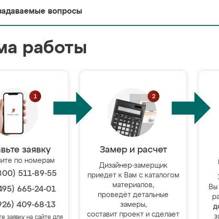
задаваемые вопросы
ма работы
вьте заявку
Замер и расчет
ите по номерам
Дизайнер-замерщик
800) 511-89-55
приедет к Вам с каталогом
материалов,
Вы
495) 665-24-01
проведёт детальные
р
926) 409-68-13
замеры,
д
составит проект и сделает
з
те заявку на сайте для