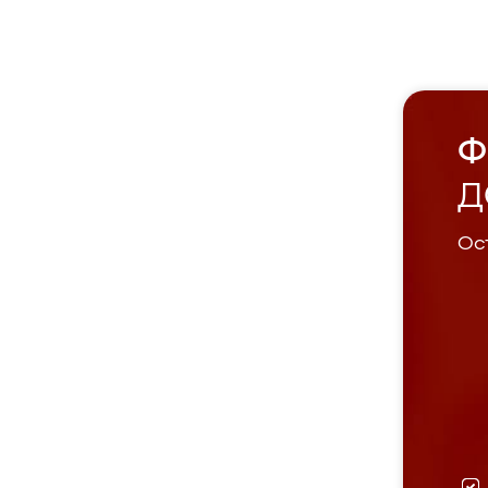
Ф
Д
Ост