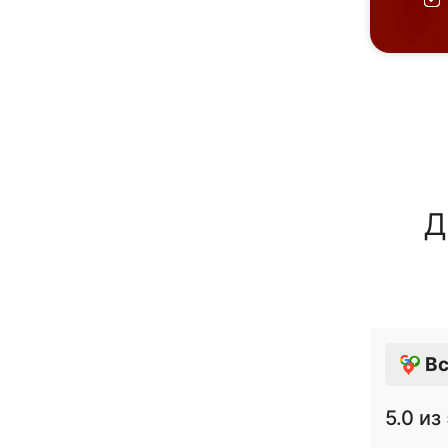
Д
Вс
5.0
из 