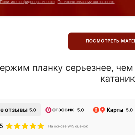
Политике конфиденциальности
|
Пользовательскому соглашению
ПОСМОТРЕТЬ МАТ
ержим планку серьезнее, чем
катани
е отзывы
5.0
5.0
5.0
5
На основе
945
оценок