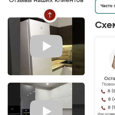
Отзывы наших клиентов
Часто 
Схе
Оста
Позвон
8 (
8 (
8 (
Или оставь