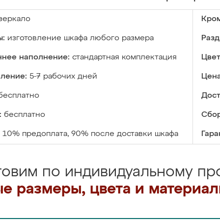
зеркало
Кром
ы:
изготовление шкафа любого размера
Разд
ннее наполнение:
стандартная комплектация
Цвет
вление:
5-7 рабочих дней
Цена
бесплатно
Дост
:
бесплатно
Сбор
10% предоплата, 90% после доставки шкафа
Гара
товим по индивидуальному про
е размеры, цвета и материа