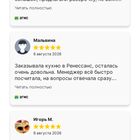
Ждал меньше месяца, сборщик с прямыми
Читать полностью
руками. По цене вышло адекватно.
Рекомендую!
Мальвина
6 августа 2026
Заказывала кухню в Ренессанс, осталась
очень довольна. Менеджер всё быстро
посчитала, на вопросы отвечала сразу.
Замерщик приехал в субботу, подошёл к
Читать полностью
делу со всей ответственностью. Собрали
за день, ребята работали аккуратно, даже
пыли почти не было. Качество отличное,
ящики ходят плавно, ничего не скрипит.
Всё подошло как влитое.
Игорь М.
6 августа 2026