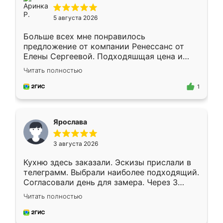
5 августа 2026
Больше всех мне понравилось
предложение от компании Ренессанс от
Елены Сергеевой. Подходяшщая цена и
короткие сроки изготовления. Приехавший
Читать полностью
для замера сотрудник Владислав
предложил по моему эскизу самый
1
подходящий вариант шкафа. Немного его
видоизменил, получилось даже лучше, чем
я хотела.
Ярослава
3 августа 2026
Кухню здесь заказали. Эскизы прислали в
телеграмм. Выбрали наиболее подходящий.
Согласовали день для замера. Через 3
недели кухня была уже готова. Остались
Читать полностью
довольны работой. Спасибо Ренессанс
мебель за качественную работу!