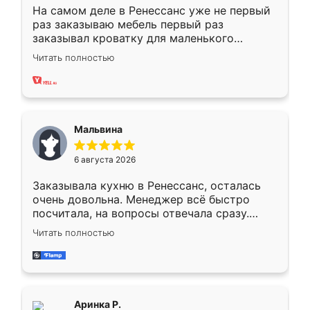
На самом деле в Ренессанс уже не первый
раз заказываю мебель первый раз
заказывал кроватку для маленького
ребёнка при его рождении ,во второй раз
Читать полностью
заказал шкаф-купе. По качеству очень
хорошее сборка достаточно быстрая,
также адекватные цены. До этого
сравнивал с разными конкурентами в этом
сегменте ,выбор у конкурентов куда
Мальвина
меньше, здесь же он более разнообразный.
Мне нравится ,если что-то потребуется из
6 августа 2026
мебели буду заказывать только здесь.
Заказывала кухню в Ренессанс, осталась
очень довольна. Менеджер всё быстро
посчитала, на вопросы отвечала сразу.
Замерщик приехал в субботу, подошёл к
Читать полностью
делу со всей ответственностью. Собрали
за день, ребята работали аккуратно, даже
пыли почти не было. Качество отличное,
ящики ходят плавно, ничего не скрипит.
Всё подошло как влитое.
Аринка Р.