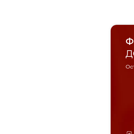
Ф
Д
Ост