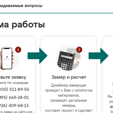
задаваемые вопросы
ма работы
вьте заявку
Замер и расчет
ите по номерам
Дизайнер-замерщик
800) 511-89-55
приедет к Вам с каталогом
материалов,
Вы
495) 665-24-01
проведёт детальные
р
926) 409-68-13
замеры,
д
составит проект и сделает
з
те заявку на сайте для