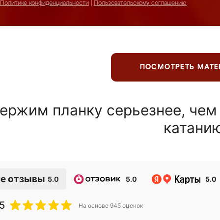
Политике конфиденциальности
|
Пользовательскому соглашению
ПОСМОТРЕТЬ МАТ
ержим планку серьезнее, чем
катани
е отзывы
5.0
5.0
5.0
5
На основе
945
оценок