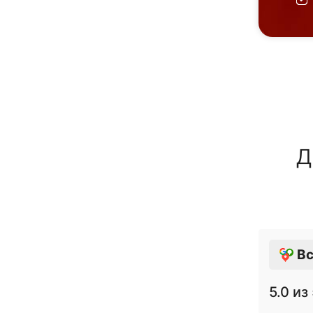
Д
Вс
5.0
из 