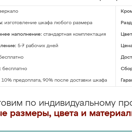
зеркало
Кром
ы:
изготовление шкафа любого размера
Разд
ннее наполнение:
стандартная комплектация
Цвет
вление:
5-7 рабочих дней
Цена
бесплатно
Дост
:
бесплатно
Сбор
10% предоплата, 90% после доставки шкафа
Гара
товим по индивидуальному про
е размеры, цвета и материа