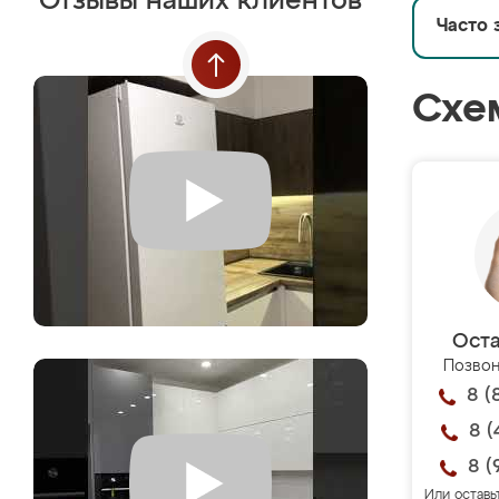
Отзывы наших клиентов
Часто 
Схе
Оста
Позвон
8 (
8 (
8 (
Или оставь