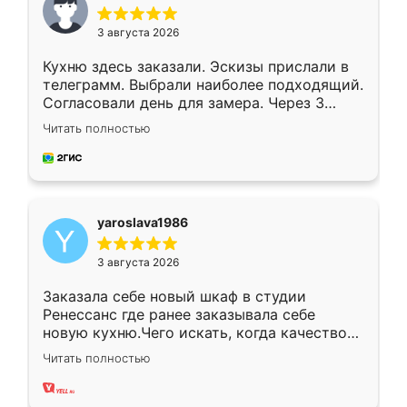
3 августа 2026
Кухню здесь заказали. Эскизы прислали в
телеграмм. Выбрали наиболее подходящий.
Согласовали день для замера. Через 3
недели кухня была уже готова. Остались
Читать полностью
довольны работой. Спасибо Ренессанс
мебель за качественную работу!
yaroslava1986
3 августа 2026
Заказала себе новый шкаф в студии
Ренессанс где ранее заказывала себе
новую кухню.Чего искать, когда качеством
вполне довольна. Служит кухня уже почти
Читать полностью
два года, нареканий нет.