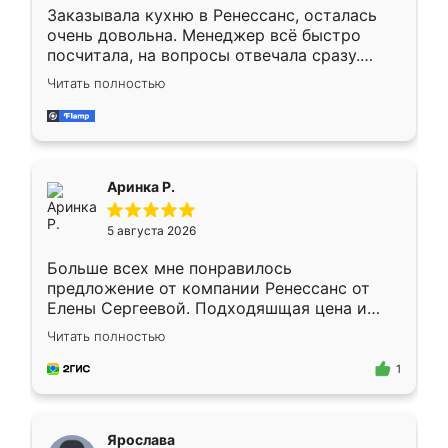
Заказывала кухню в Ренессанс, осталась
очень довольна. Менеджер всё быстро
посчитала, на вопросы отвечала сразу.
Замерщик приехал в субботу, подошёл к
Читать полностью
делу со всей ответственностью. Собрали
за день, ребята работали аккуратно, даже
пыли почти не было. Качество отличное,
ящики ходят плавно, ничего не скрипит.
Всё подошло как влитое.
Аринка Р.
5 августа 2026
Больше всех мне понравилось
предложение от компании Ренессанс от
Елены Сергеевой. Подходяшщая цена и
короткие сроки изготовления. Приехавший
Читать полностью
для замера сотрудник Владислав
предложил по моему эскизу самый
1
подходящий вариант шкафа. Немного его
видоизменил, получилось даже лучше, чем
я хотела.
Ярослава