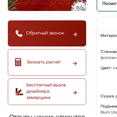
Посмот
Обратный звонок
Матери
Стенова
фотопе
Заказать расчёт
Цвет:
н
Бесплатный вызов
дизайнера-
Сушка д
замерщика
Подъем
Blum (А