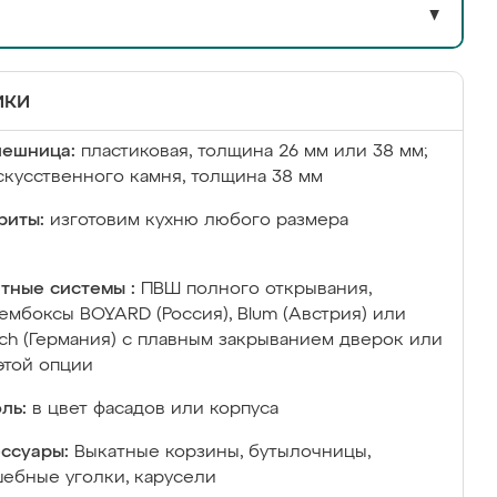
▼
ики
лешница:
пластиковая, толщина 26 мм или 38 мм;
скусственного камня, толщина 38 мм
риты:
изготовим кухню любого размера
тные системы :
ПВШ полного открывания,
ембоксы BOYARD (Россия), Blum (Австрия) или
ich (Германия) с плавным закрыванием дверок или
этой опции
ль:
в цвет фасадов или корпуса
ссуары:
Выкатные корзины, бутылочницы,
ебные уголки, карусели