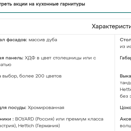
реть акции на кухонные гарнитуры
Характерист
ал фасадов:
массив дуба
Сто
из и
я панель:
ХДФ в цвет столешницы или с
Габа
чатью
а выбор, более 200 цветов
Выка
танд
Hett
без 
ля посуды:
Хромированная
Цоко
ники :
BOYARD (Россия) или премиум класса
Аксе
встрия), Hettich (Германия)
волш