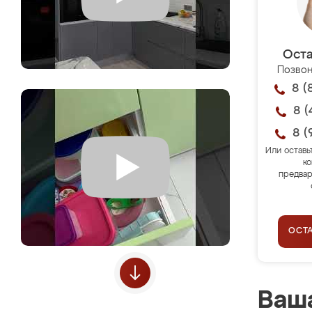
Оста
Позвон
8 (
8 (
8 (
Или оставь
ко
предвар
ОСТ
Ваша