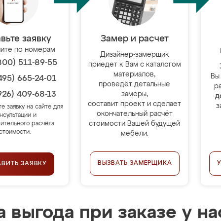
вьте заявку
Замер и расчет
ите по номерам
Дизайнер-замерщик
800) 511-89-55
приедет к Вам с каталогом
материалов,
Вы
495) 665-24-01
проведёт детальные
р
926) 409-68-13
замеры,
д
составит проект и сделает
з
те заявку на сайте для
окончательный расчёт
нсультации и
стоимости Вашей будущей
ительного расчёта
стоимости.
мебели.
ВЫЗВАТЬ ЗАМЕРЩИКА
АВИТЬ ЗАЯВКУ
 выгода при заказе у на