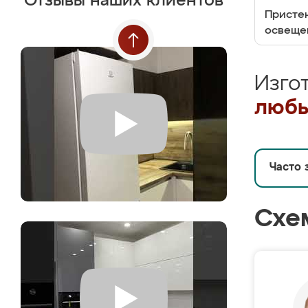
Отзывы наших клиентов
Пристен
освеще
Изго
любы
Часто 
Схе