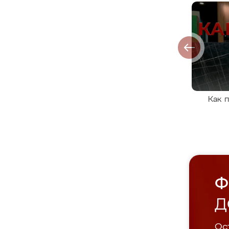
Как 
Ф
Д
Ост