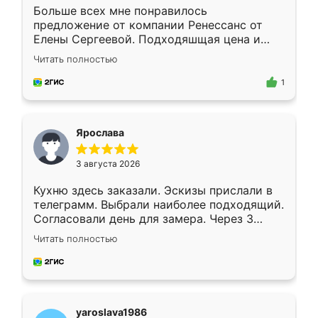
Больше всех мне понравилось
предложение от компании Ренессанс от
Елены Сергеевой. Подходяшщая цена и
короткие сроки изготовления. Приехавший
Читать полностью
для замера сотрудник Владислав
предложил по моему эскизу самый
1
подходящий вариант шкафа. Немного его
видоизменил, получилось даже лучше, чем
я хотела.
Ярослава
3 августа 2026
Кухню здесь заказали. Эскизы прислали в
телеграмм. Выбрали наиболее подходящий.
Согласовали день для замера. Через 3
недели кухня была уже готова. Остались
Читать полностью
довольны работой. Спасибо Ренессанс
мебель за качественную работу!
yaroslava1986