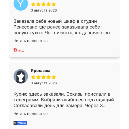
3 августа 2026
Заказала себе новый шкаф в студии
Ренессанс где ранее заказывала себе
новую кухню.Чего искать, когда качеством
вполне довольна. Служит кухня уже почти
Читать полностью
два года, нареканий нет.
Ярослава
3 августа 2026
Кухню здесь заказали. Эскизы прислали в
телеграмм. Выбрали наиболее подходящий.
Согласовали день для замера. Через 3
недели кухня была уже готова. Остались
Читать полностью
довольны работой. Спасибо Ренессанс
мебель за качественную работу!