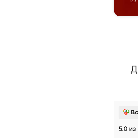
Д
Вс
5.0
из 