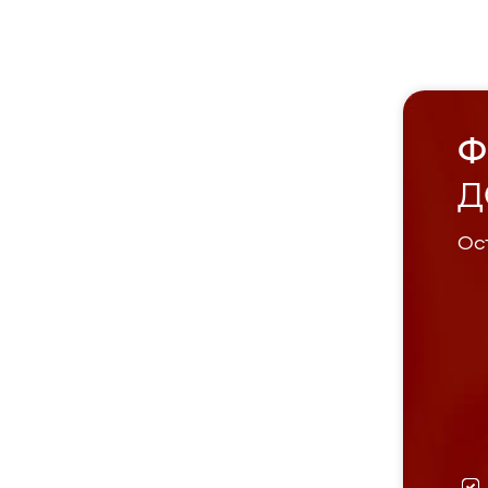
Ф
Д
Ост