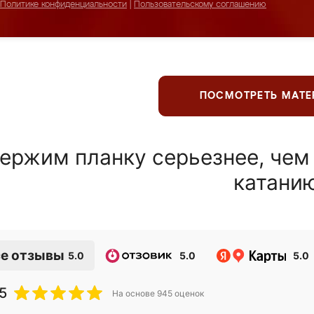
Политике конфиденциальности
|
Пользовательскому соглашению
ПОСМОТРЕТЬ МАТ
ержим планку серьезнее, чем
катани
е отзывы
5.0
5.0
5.0
5
На основе
945
оценок