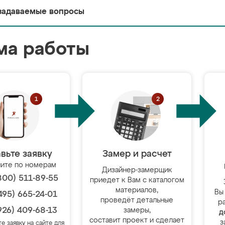
задаваемые вопросы
ма работы
вьте заявку
Замер и расчет
ите по номерам
Дизайнер-замерщик
800) 511-89-55
приедет к Вам с каталогом
материалов,
Вы
495) 665-24-01
проведёт детальные
р
926) 409-68-13
замеры,
д
составит проект и сделает
з
те заявку на сайте для