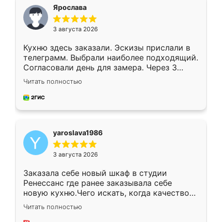
я хотела.
Ярослава
3 августа 2026
Кухню здесь заказали. Эскизы прислали в
телеграмм. Выбрали наиболее подходящий.
Согласовали день для замера. Через 3
недели кухня была уже готова. Остались
Читать полностью
довольны работой. Спасибо Ренессанс
мебель за качественную работу!
yaroslava1986
3 августа 2026
Заказала себе новый шкаф в студии
Ренессанс где ранее заказывала себе
новую кухню.Чего искать, когда качеством
вполне довольна. Служит кухня уже почти
Читать полностью
два года, нареканий нет.