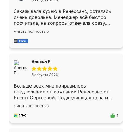
6 августа 2026
мебели буду заказывать только здесь.
Заказывала кухню в Ренессанс, осталась
очень довольна. Менеджер всё быстро
посчитала, на вопросы отвечала сразу.
Замерщик приехал в субботу, подошёл к
Читать полностью
делу со всей ответственностью. Собрали
за день, ребята работали аккуратно, даже
пыли почти не было. Качество отличное,
ящики ходят плавно, ничего не скрипит.
Всё подошло как влитое.
Аринка Р.
5 августа 2026
Больше всех мне понравилось
предложение от компании Ренессанс от
Елены Сергеевой. Подходяшщая цена и
короткие сроки изготовления. Приехавший
Читать полностью
для замера сотрудник Владислав
предложил по моему эскизу самый
1
подходящий вариант шкафа. Немного его
видоизменил, получилось даже лучше, чем