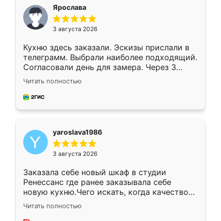
я хотела.
Ярослава
3 августа 2026
Кухню здесь заказали. Эскизы прислали в
телеграмм. Выбрали наиболее подходящий.
Согласовали день для замера. Через 3
недели кухня была уже готова. Остались
Читать полностью
довольны работой. Спасибо Ренессанс
мебель за качественную работу!
yaroslava1986
3 августа 2026
Заказала себе новый шкаф в студии
Ренессанс где ранее заказывала себе
новую кухню.Чего искать, когда качеством
вполне довольна. Служит кухня уже почти
Читать полностью
два года, нареканий нет.