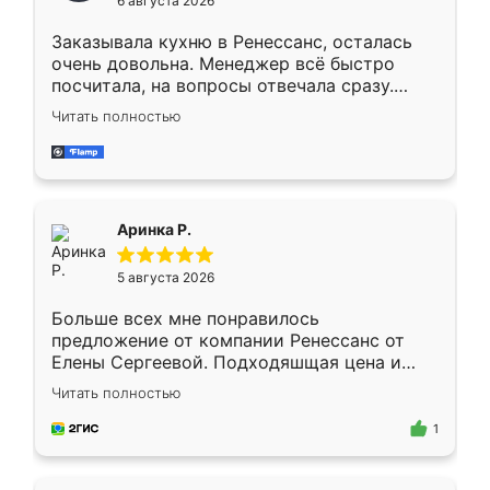
6 августа 2026
мебели буду заказывать только здесь.
Заказывала кухню в Ренессанс, осталась
очень довольна. Менеджер всё быстро
посчитала, на вопросы отвечала сразу.
Замерщик приехал в субботу, подошёл к
Читать полностью
делу со всей ответственностью. Собрали
за день, ребята работали аккуратно, даже
пыли почти не было. Качество отличное,
ящики ходят плавно, ничего не скрипит.
Всё подошло как влитое.
Аринка Р.
5 августа 2026
Больше всех мне понравилось
предложение от компании Ренессанс от
Елены Сергеевой. Подходяшщая цена и
короткие сроки изготовления. Приехавший
Читать полностью
для замера сотрудник Владислав
предложил по моему эскизу самый
1
подходящий вариант шкафа. Немного его
видоизменил, получилось даже лучше, чем