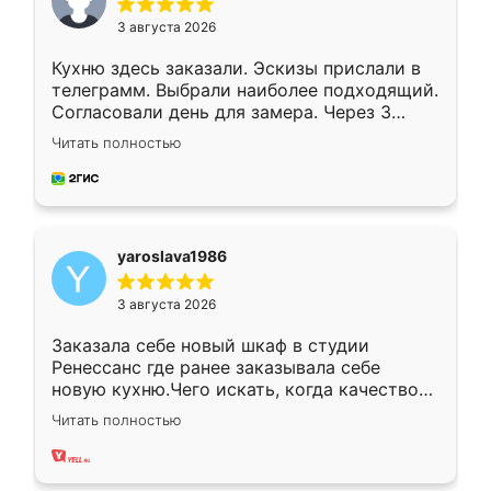
3 августа 2026
Кухню здесь заказали. Эскизы прислали в
телеграмм. Выбрали наиболее подходящий.
Согласовали день для замера. Через 3
недели кухня была уже готова. Остались
Читать полностью
довольны работой. Спасибо Ренессанс
мебель за качественную работу!
yaroslava1986
3 августа 2026
Заказала себе новый шкаф в студии
Ренессанс где ранее заказывала себе
новую кухню.Чего искать, когда качеством
вполне довольна. Служит кухня уже почти
Читать полностью
два года, нареканий нет.