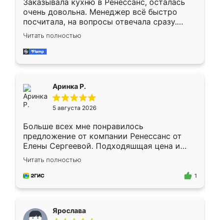
Заказывала кухню в Ренессанс, осталась
очень довольна. Менеджер всё быстро
посчитала, на вопросы отвечала сразу.
Замерщик приехал в субботу, подошёл к
Читать полностью
делу со всей ответственностью. Собрали
за день, ребята работали аккуратно, даже
пыли почти не было. Качество отличное,
ящики ходят плавно, ничего не скрипит.
Всё подошло как влитое.
Аринка Р.
5 августа 2026
Больше всех мне понравилось
предложение от компании Ренессанс от
Елены Сергеевой. Подходяшщая цена и
короткие сроки изготовления. Приехавший
Читать полностью
для замера сотрудник Владислав
предложил по моему эскизу самый
1
подходящий вариант шкафа. Немного его
видоизменил, получилось даже лучше, чем
я хотела.
Ярослава