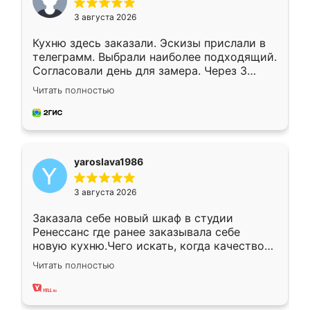
3 августа 2026
Кухню здесь заказали. Эскизы прислали в
телеграмм. Выбрали наиболее подходящий.
Согласовали день для замера. Через 3
недели кухня была уже готова. Остались
Читать полностью
довольны работой. Спасибо Ренессанс
мебель за качественную работу!
yaroslava1986
3 августа 2026
Заказала себе новый шкаф в студии
Ренессанс где ранее заказывала себе
новую кухню.Чего искать, когда качеством
вполне довольна. Служит кухня уже почти
Читать полностью
два года, нареканий нет.