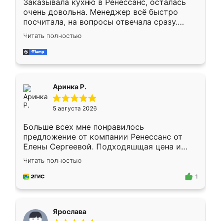
Заказывала кухню в Ренессанс, осталась
очень довольна. Менеджер всё быстро
посчитала, на вопросы отвечала сразу.
Замерщик приехал в субботу, подошёл к
Читать полностью
делу со всей ответственностью. Собрали
за день, ребята работали аккуратно, даже
пыли почти не было. Качество отличное,
ящики ходят плавно, ничего не скрипит.
Всё подошло как влитое.
Аринка Р.
5 августа 2026
Больше всех мне понравилось
предложение от компании Ренессанс от
Елены Сергеевой. Подходяшщая цена и
короткие сроки изготовления. Приехавший
Читать полностью
для замера сотрудник Владислав
предложил по моему эскизу самый
1
подходящий вариант шкафа. Немного его
видоизменил, получилось даже лучше, чем
я хотела.
Ярослава