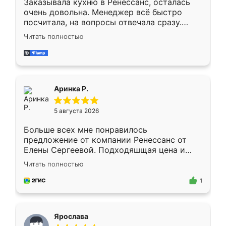
Заказывала кухню в Ренессанс, осталась
очень довольна. Менеджер всё быстро
посчитала, на вопросы отвечала сразу.
Замерщик приехал в субботу, подошёл к
Читать полностью
делу со всей ответственностью. Собрали
за день, ребята работали аккуратно, даже
пыли почти не было. Качество отличное,
ящики ходят плавно, ничего не скрипит.
Всё подошло как влитое.
Аринка Р.
5 августа 2026
Больше всех мне понравилось
предложение от компании Ренессанс от
Елены Сергеевой. Подходяшщая цена и
короткие сроки изготовления. Приехавший
Читать полностью
для замера сотрудник Владислав
предложил по моему эскизу самый
1
подходящий вариант шкафа. Немного его
видоизменил, получилось даже лучше, чем
я хотела.
Ярослава