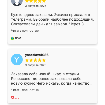
3 августа 2026
Кухню здесь заказали. Эскизы прислали в
телеграмм. Выбрали наиболее подходящий.
Согласовали день для замера. Через 3
недели кухня была уже готова. Остались
Читать полностью
довольны работой. Спасибо Ренессанс
мебель за качественную работу!
yaroslava1986
3 августа 2026
Заказала себе новый шкаф в студии
Ренессанс где ранее заказывала себе
новую кухню.Чего искать, когда качеством
вполне довольна. Служит кухня уже почти
Читать полностью
два года, нареканий нет.