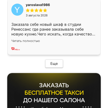
yaroslava1986
3 августа 2026
Заказала себе новый шкаф в студии
Ренессанс где ранее заказывала себе
новую кухню.Чего искать, когда качеством
вполне довольна. Служит кухня уже почти
Читать полностью
два года, нареканий нет.
Еще
ЗАКАЗАТЬ
БЕСПЛАТНОЕ ТАКСИ
ДО НАШЕГО САЛОНА