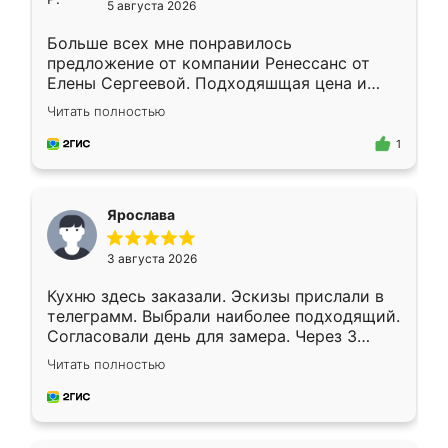
5 августа 2026
Больше всех мне понравилось
предложение от компании Ренессанс от
Елены Сергеевой. Подходяшщая цена и
короткие сроки изготовления. Приехавший
Читать полностью
для замера сотрудник Владислав
предложил по моему эскизу самый
1
подходящий вариант шкафа. Немного его
видоизменил, получилось даже лучше, чем
я хотела.
Ярослава
3 августа 2026
Кухню здесь заказали. Эскизы прислали в
телеграмм. Выбрали наиболее подходящий.
Согласовали день для замера. Через 3
недели кухня была уже готова. Остались
Читать полностью
довольны работой. Спасибо Ренессанс
мебель за качественную работу!