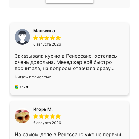
Мальвина
6 августа 2026
Заказывала кухню в Ренессанс, осталась
очень довольна. Менеджер всё быстро
посчитала, на вопросы отвечала сразу.
Замерщик приехал в субботу, подошёл к
Читать полностью
делу со всей ответственностью. Собрали
за день, ребята работали аккуратно, даже
пыли почти не было. Качество отличное,
ящики ходят плавно, ничего не скрипит.
Всё подошло как влитое.
Игорь М.
6 августа 2026
На самом деле в Ренессанс уже не первый