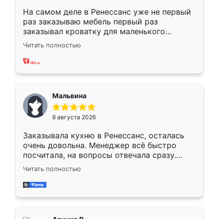
На самом деле в Ренессанс уже не первый
раз заказываю мебель первый раз
заказывал кроватку для маленького
ребёнка при его рождении ,во второй раз
Читать полностью
заказал шкаф-купе. По качеству очень
хорошее сборка достаточно быстрая,
также адекватные цены. До этого
сравнивал с разными конкурентами в этом
сегменте ,выбор у конкурентов куда
Мальвина
меньше, здесь же он более разнообразный.
Мне нравится ,если что-то потребуется из
6 августа 2026
мебели буду заказывать только здесь.
Заказывала кухню в Ренессанс, осталась
очень довольна. Менеджер всё быстро
посчитала, на вопросы отвечала сразу.
Замерщик приехал в субботу, подошёл к
Читать полностью
делу со всей ответственностью. Собрали
за день, ребята работали аккуратно, даже
пыли почти не было. Качество отличное,
ящики ходят плавно, ничего не скрипит.
Всё подошло как влитое.