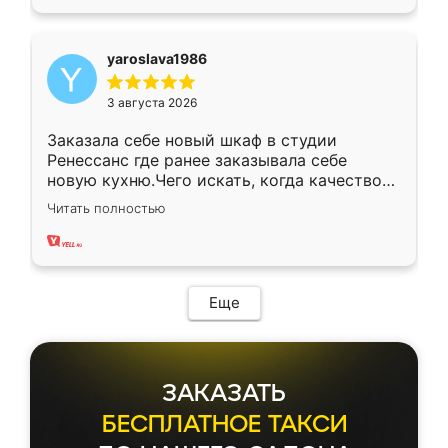
yaroslava1986
3 августа 2026
Заказала себе новый шкаф в студии
Ренессанс где ранее заказывала себе
новую кухню.Чего искать, когда качеством
вполне довольна. Служит кухня уже почти
Читать полностью
два года, нареканий нет.
Еще
ЗАКАЗАТЬ
БЕСПЛАТНОЕ ТАКСИ