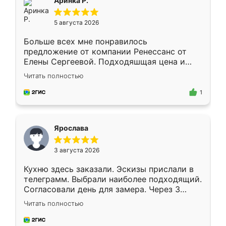
Аринка Р.
5 августа 2026
Больше всех мне понравилось
предложение от компании Ренессанс от
Елены Сергеевой. Подходяшщая цена и
короткие сроки изготовления. Приехавший
Читать полностью
для замера сотрудник Владислав
предложил по моему эскизу самый
1
подходящий вариант шкафа. Немного его
видоизменил, получилось даже лучше, чем
я хотела.
Ярослава
3 августа 2026
Кухню здесь заказали. Эскизы прислали в
телеграмм. Выбрали наиболее подходящий.
Согласовали день для замера. Через 3
недели кухня была уже готова. Остались
Читать полностью
довольны работой. Спасибо Ренессанс
мебель за качественную работу!