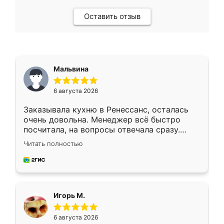
Оставить отзыв
Мальвина
6 августа 2026
Заказывала кухню в Ренессанс, осталась
очень довольна. Менеджер всё быстро
посчитала, на вопросы отвечала сразу.
Замерщик приехал в субботу, подошёл к
Читать полностью
делу со всей ответственностью. Собрали
за день, ребята работали аккуратно, даже
пыли почти не было. Качество отличное,
ящики ходят плавно, ничего не скрипит.
Всё подошло как влитое.
Игорь М.
6 августа 2026