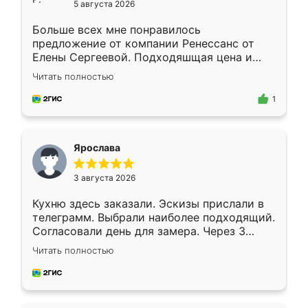
5 августа 2026
Больше всех мне понравилось
предложение от компании Ренессанс от
Елены Сергеевой. Подходяшщая цена и
короткие сроки изготовления. Приехавший
Читать полностью
для замера сотрудник Владислав
предложил по моему эскизу самый
1
подходящий вариант шкафа. Немного его
видоизменил, получилось даже лучше, чем
я хотела.
Ярослава
3 августа 2026
Кухню здесь заказали. Эскизы прислали в
телеграмм. Выбрали наиболее подходящий.
Согласовали день для замера. Через 3
недели кухня была уже готова. Остались
Читать полностью
довольны работой. Спасибо Ренессанс
мебель за качественную работу!