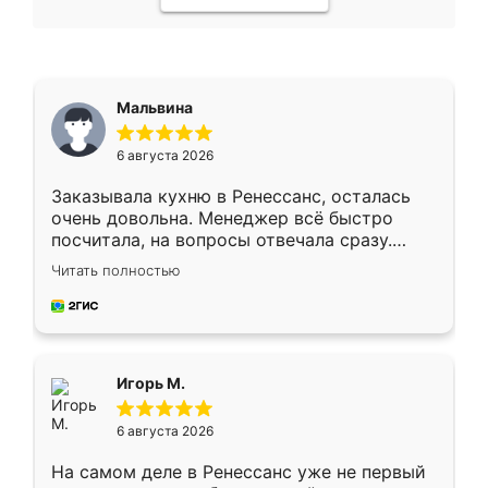
Мальвина
6 августа 2026
Заказывала кухню в Ренессанс, осталась
очень довольна. Менеджер всё быстро
посчитала, на вопросы отвечала сразу.
Замерщик приехал в субботу, подошёл к
Читать полностью
делу со всей ответственностью. Собрали
за день, ребята работали аккуратно, даже
пыли почти не было. Качество отличное,
ящики ходят плавно, ничего не скрипит.
Всё подошло как влитое.
Игорь М.
6 августа 2026
На самом деле в Ренессанс уже не первый