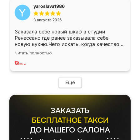
yaroslava1986
3 августа 2026
Заказала себе новый шкаф в студии
Ренессанс где ранее заказывала себе
новую кухню.Чего искать, когда качеством
вполне довольна. Служит кухня уже почти
Читать полностью
два года, нареканий нет.
Еще
ЗАКАЗАТЬ
БЕСПЛАТНОЕ ТАКСИ
ДО НАШЕГО САЛОНА