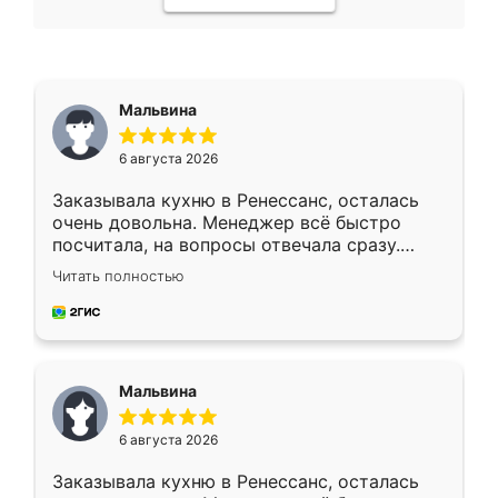
Мальвина
6 августа 2026
Заказывала кухню в Ренессанс, осталась
очень довольна. Менеджер всё быстро
посчитала, на вопросы отвечала сразу.
Замерщик приехал в субботу, подошёл к
Читать полностью
делу со всей ответственностью. Собрали
за день, ребята работали аккуратно, даже
пыли почти не было. Качество отличное,
ящики ходят плавно, ничего не скрипит.
Всё подошло как влитое.
Мальвина
6 августа 2026
Заказывала кухню в Ренессанс, осталась