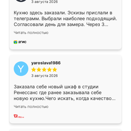
3 августа 2026
Кухню здесь заказали. Эскизы прислали в
телеграмм. Выбрали наиболее подходящий.
Согласовали день для замера. Через 3
недели кухня была уже готова. Остались
Читать полностью
довольны работой. Спасибо Ренессанс
мебель за качественную работу!
yaroslava1986
3 августа 2026
Заказала себе новый шкаф в студии
Ренессанс где ранее заказывала себе
новую кухню.Чего искать, когда качеством
вполне довольна. Служит кухня уже почти
Читать полностью
два года, нареканий нет.