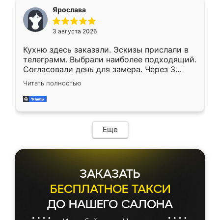
Ярослава
3 августа 2026
Кухню здесь заказали. Эскизы прислали в
телеграмм. Выбрали наиболее подходящий.
Согласовали день для замера. Через 3
недели кухня была уже готова. Остались
Читать полностью
довольны работой. Спасибо Ренессанс
мебель за качественную работу!
Еще
ЗАКАЗАТЬ
БЕСПЛАТНОЕ ТАКСИ
ДО НАШЕГО САЛОНА