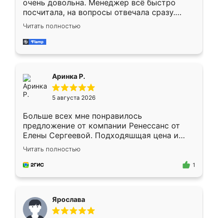
очень довольна. Менеджер всё быстро
посчитала, на вопросы отвечала сразу.
Замерщик приехал в субботу, подошёл к
Читать полностью
делу со всей ответственностью. Собрали
за день, ребята работали аккуратно, даже
пыли почти не было. Качество отличное,
ящики ходят плавно, ничего не скрипит.
Всё подошло как влитое.
Аринка Р.
5 августа 2026
Больше всех мне понравилось
предложение от компании Ренессанс от
Елены Сергеевой. Подходяшщая цена и
короткие сроки изготовления. Приехавший
Читать полностью
для замера сотрудник Владислав
предложил по моему эскизу самый
1
подходящий вариант шкафа. Немного его
видоизменил, получилось даже лучше, чем
я хотела.
Ярослава