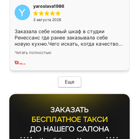
yaroslava1986
3 августа 2026
Заказала себе новый шкаф в студии
Ренессанс где ранее заказывала себе
новую кухню.Чего искать, когда качеством
вполне довольна. Служит кухня уже почти
Читать полностью
два года, нареканий нет.
Еще
ЗАКАЗАТЬ
БЕСПЛАТНОЕ ТАКСИ
ДО НАШЕГО САЛОНА