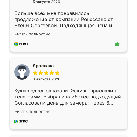
5 августа 2026
Больше всех мне понравилось
предложение от компании Ренессанс от
Елены Сергеевой. Подходяшщая цена и
короткие сроки изготовления. Приехавший
Читать полностью
для замера сотрудник Владислав
предложил по моему эскизу самый
1
подходящий вариант шкафа. Немного его
видоизменил, получилось даже лучше, чем
я хотела.
Ярослава
3 августа 2026
Кухню здесь заказали. Эскизы прислали в
телеграмм. Выбрали наиболее подходящий.
Согласовали день для замера. Через 3
недели кухня была уже готова. Остались
Читать полностью
довольны работой. Спасибо Ренессанс
мебель за качественную работу!