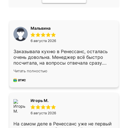
Мальвина
6 августа 2026
Заказывала кухню в Ренессанс, осталась
очень довольна. Менеджер всё быстро
посчитала, на вопросы отвечала сразу.
Замерщик приехал в субботу, подошёл к
Читать полностью
делу со всей ответственностью. Собрали
за день, ребята работали аккуратно, даже
пыли почти не было. Качество отличное,
ящики ходят плавно, ничего не скрипит.
Всё подошло как влитое.
Игорь М.
6 августа 2026
На самом деле в Ренессанс уже не первый